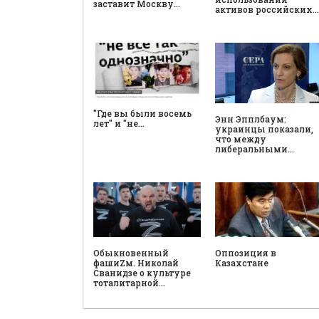
заставит Москву…
активов российских…
"Где вы были восемь
Энн Эпплбаум:
лет" и "не…
украинцы показали,
что между
либеральными…
Обыкновенный
Оппозиция в
фашиZм. Николай
Казахстане
Сванидзе о культуре
тоталитарной…