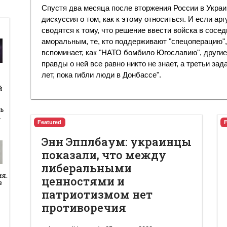
Спустя два месяца после вторжения России в Украи
дискуссия о том, как к этому относиться. И если а
сводятся к тому, что решение ввести войска в сос
аморальным, те, кто поддерживают "спецоперацию",
вспоминает, как "НАТО бомбило Югославию", другие 
правды о ней все равно никто не знает, а третьи за
лет, пока гибли люди в Донбассе".
й
й
ь
…
Featured
Энн Эпплбаум: украинцы
показали, что между
либеральными
ия.
ценностями и
в
патриотизмом нет
противоречия