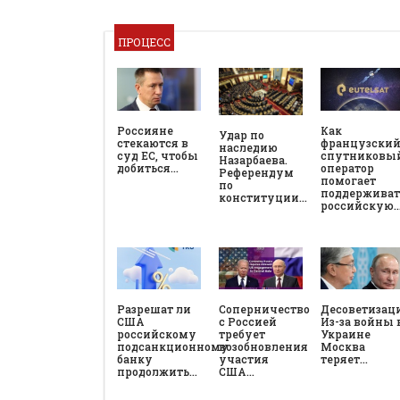
ПРОЦЕСС
Россияне
Как
Удар по
стекаются в
французски
наследию
суд ЕС, чтобы
спутниковы
Назарбаева.
добиться…
оператор
Референдум
помогает
по
поддерживат
конституции…
российскую
Разрешат ли
Соперничество
Десоветизац
США
с Россией
Из-за войны 
российскому
требует
Украине
подсанкционному
возобновления
Москва
банку
участия
теряет…
продолжить…
США…