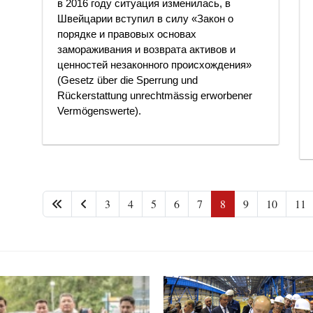
в 2016 году ситуация изменилась, в
Швейцарии вступил в силу «Закон о
порядке и правовых основах
замораживания и возврата активов и
ценностей незаконного происхождения»
(Gesetz über die Sperrung und
Rückerstattung unrechtmässig erworbener
Vermögenswerte).
3
4
5
6
7
8
9
10
11