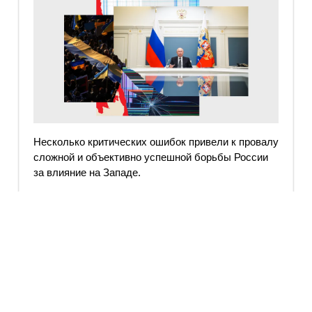
Несколько критических ошибок привели к провалу
сложной и объективно успешной борьбы России
за влияние на Западе.
7
8
9
10
11
12
13
14
15
Страница 12 из 1697