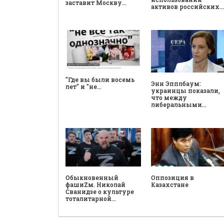
заставит Москву…
активов российских…
"Где вы были восемь
Энн Эпплбаум:
лет" и "не…
украинцы показали,
что между
либеральными…
Обыкновенный
Оппозиция в
фашиZм. Николай
Казахстане
Сванидзе о культуре
тоталитарной…