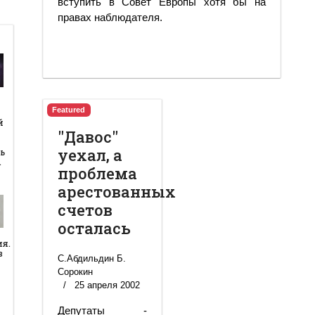
вступить в Совет Европы хотя бы на
правах наблюдателя.
Featured
й
й
"Давос"
уехал, а
ь
…
проблема
арестованных
счетов
осталась
ия.
в
С.Абдильдин Б.
Сорокин
25 апреля 2002
Депутаты -