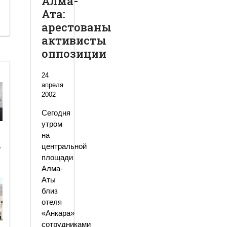
Алма-
Ата:
арестованы
активисты
оппозиции
24
апреля
2002
Сегодня
утром
на
центральной
ь
площади
Алма-
Аты
близ
отеля
«Анкара»
сотрудниками