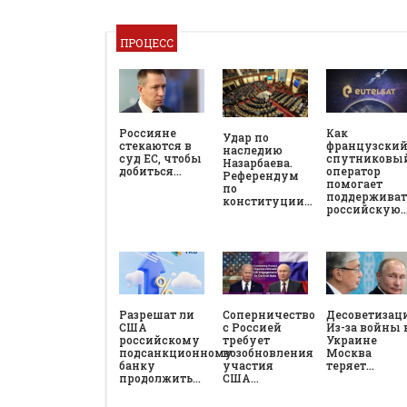
ПРОЦЕСС
Россияне
Как
Удар по
стекаются в
французски
наследию
суд ЕС, чтобы
спутниковы
Назарбаева.
добиться…
оператор
Референдум
помогает
по
поддерживат
конституции…
российскую
Разрешат ли
Соперничество
Десоветизац
США
с Россией
Из-за войны 
российскому
требует
Украине
подсанкционному
возобновления
Москва
банку
участия
теряет…
продолжить…
США…