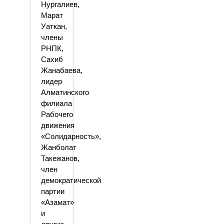
Нургалиев,
Марат
Уаткан,
члены
РНПК,
Сахиб
Жанабаева,
лидер
Алматинского
филиала
Рабочего
движения
«Солидарность»,
Жанболат
Такежанов,
член
демократической
партии
«Азамат»
и