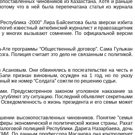
опоставленных чиновников из Казахстана. Хотя и раньше
потому что в ней была перепечатана статья из журнала
“Республика -2000” Лира Байсеитова была зверски избита
х погиб известный актюбинский журналист и правозащитник
ия у многих вызывают сомнение. По официальной версии
ма-Ате программы “Общественный договор”. Сама Гульжан
га. Полиция считает это дело не связанным с политикой.
 Асановым. Они обвинялись в посягательстве на честь и
Бапи признан виновным, осужден на 1 год, но по указу
нный же номер “Солдата” сожгли по решению судьи.
ми. Предусмотренное законом уголовное наказание за
усугубляют эту ситуацию. Последний объявляет секретными
. Осведомленность о жизнь президента и его семьи может
ошении высокопоставленных чиновников. Понятие ”семья
сферы экономической и политической жизни страны. Рахат
Налоговой полицией Республики. Дарига Назарбаева, дочь
 СМИ. По данным профессора Масанова она контролирует