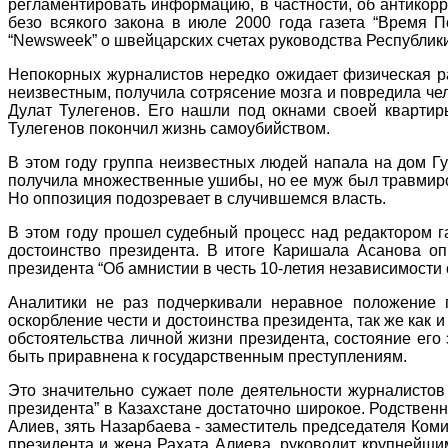
регламентировать информацию, в частности, об антикор
безо всякого закона в июле 2000 года газета “Время 
“Newsweek” о швейцарских счетах руководства Республики
Непокорных журналистов нередко ожидает физическая рас
неизвестным, получила сотрясение мозга и повредила чел
Дулат Тулегенов. Его нашли под окнами своей квартир
Тулегенов покончил жизнь самоубийством.
В этом году группа неизвестных людей напала на дом Г
получила множественные ушибы, но ее муж был травмиров
Но оппозиция подозревает в случившемся власть.
В этом году прошел судебный процесс над редактором г
достоинство президента. В итоге Каришала Асанова оп
президента “Об амнистии в честь 10-летия независимости
Аналитики не раз подчеркивали неравное положение 
оскорбление чести и достоинства президента, так же как 
обстоятельства личной жизни президента, состояние его
быть приравнена к государственным преступлениям.
Это значительно сужает поле деятельности журналисто
президента” в Казахстане достаточно широкое. Родствен
Алиев, зять Назарбаева - заместитель председателя Ком
президента и жена Рахата Алиева, руководит крупнейш