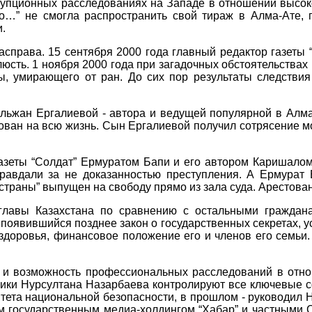
рупционных расследованиях на Западе в отношении высок
По…” не смогла распространить свой тираж в
Алма-Ате, 
.
права. 15 сентября 2000 года главный редактор газеты 
юсть. 1 ноября 2000 года при загадочных обстоятельства
ы, умирающего от ран. До сих пор результаты следств
ульжан Ергалиевой - автора и ведущей популярной в Ал
ан на всю жизнь. Сын Ергалиевой получил сотрясение моз
азеты “Солдат” Ермуратом Бапи и его автором Каришалом
равдали за не доказанностью преступления. А Ермурат 
 страны” выпущен на свободу прямо из зала суда. Арестова
главы Казахстана по сравнению с остальными граждана
и появившийся позднее закон о государственных секретах, 
 здоровья, финансовое положение его и членов его семьи
в и возможность профессиональных расследований в отн
ники Нурсултана Назарбаева контролируют все ключевые 
итета национальной безопасности, в прошлом - руководил 
им государственным медиа-холдингом “Хабар” и частными