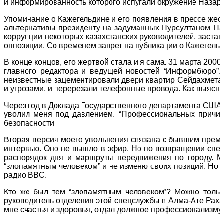
и информированность которого испугали окружение Наза
Упоминание о Кажегельдине и его появления в прессе же
альтернативы президенту на задуманных Нурсултаном Н
коррупции некоторых казахстанских руководителей, заст
оппозиции. Со временем запрет на публикации о Кажегель
В конце концов, его жертвой стала и я сама. 31 марта 20
главного редактора и ведущей новостей “Информбюро”.
неизвестные зацементировали двери квартир Сейдахмет
и угрозами, и перерезали телефонные провода. Как выясн
Через год в Доклада Государственного департамента США 
уволил меня под давлением. “Профессиональных причин
безопасности.
Вторая версия моего увольнения связана с бывшим прем
интервью. Оно не вышло в эфир. Но по возвращении спе
распорядок дня и маршруты передвижения по городу. М
“злопамятным человеком” и не изменю своих позиций. Но д
радио BBC.
Кто же был тем “злопамятным человеком”? Можно толь
руководитель отделения этой спецслужбы в Алма-Ате Рах
мне счастья и здоровья, отдал должное профессионализму