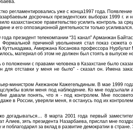
рбаева.
стко регламентировались уже с конца1997 года. Появление
азарбаевым досрочных президентских выборах 1999 г. и 
авило казахстанское правительство усилить контроль за с
дине и его оппозиционной деятельности только усиливался.
00 года президент телекомпании “31 канал” Арманжан Байта
 Формальной причиной увольнения стал показ сюжета о
а Куттыкадама, Амиржана Косанова профессора Нурбулат 
илось, материал об этом не должен был стоять в выпуске н
о положении с правами человека в Казахстане было сказан
 для отставки у меня не было” - сказал он. Имена зака
ьер-министром Акежаном Кажегельдиным. В мае 1999 года 
цслужбы взяли меня под наблюдение. Ко мне подсылали а
не давали понять, что я - под контролем. Мне посовето
аже в России, уверяли меня, я останусь под их контролем.
ко догадываться… 8 марта 2001 года первый заместител
ат Алиев, зять президента Назарбаева, прислал мне позд
 и поблагодарил за вклад в развитие демократии в стране.