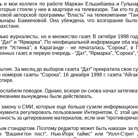
сь и мои коллеги по работе Маржан Ельшибаева и Гульн
которые стояли у нее в квартире на телевизоре. Так кто-то 
новой авторской программы “Власть” на телекомпании “Та
ульнары Бажкеновой. Она убеждена, что возгорание был
ахстане.
ко журналисты, но и множество газет. В октябре 1998 го
а “Дат” и “Ярмарка”. По неофициальной информации оба изд
те “Устинка”; в Караганде - не печаталась “Сорока”, в
онных газет,
в первую очередь - “Дат”, “Ярмарка”, “Сорока”
ия. За месяц до выборов газета “Дат” прекратила свое с
номеров газеты “Сорока”. 16 декабря 1998 г. газета “Айг
ртире.
ослабили поводок. Однако, вскоре он снова начал затяги
чиновники вынуждены были действовать.
к закону о СМИ, которые еще больше сузили информационн
кумента регулировать пользование Интернетом. С этой це
ность за цитирование материалов, если они “противоречат
м стандартам. Поэтому редактор может быть наказан за п
 “Вашингтон пост”, Нью-Йорк таймс” или “Уолл-Стрит