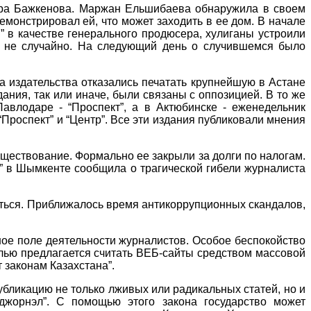
ара Бажкенова. Маржан Ельшибаева обнаружила в своем
демонстрировал ей, что может заходить в ее дом. В начале
н” в качестве генерального продюсера, хулиганы устроили
о не случайно. На следующий день о случившемся было
да издательства отказались печатать крупнейшую в Астане
ания, так или иначе, были связаны с оппозицией. В то же
 Павлодаре - “Проспект”, а в Актюбинске - еженедельник
, “Проспект” и “Центр”. Все эти издания публиковали мнения
уществование. Формально ее закрыли за долги по налогам.
ак” в Шымкенте сообщила о трагической гибели журналиста
ваться. Приближалось время антикоррупционных скандалов,
ое поле деятельности журналистов. Особое беспокойство
лью предлагается считать ВЕБ-сайты средством массовой
 законам Казахстана”.
убликацию не только лживых или радикальных статей, но и
 джорнэл”. С помощью этого закона государство может