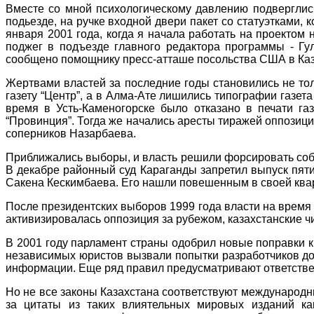
Вместе со мной психологическому давлению подвергли
подьезде, на ручке входной двери пакет со статуэтками, 
января 2001 года, когда я начала работать на проектом 
поджег в подъезде главного редактора программы - Г
сообщено помощнику пресс-атташе посольства США в Каз
Жертвами властей за последние годы становились не толь
газету “Центр”, а в Алма-Ате лишились типографии газет
время в Усть-Каменогорске было отказано в печати газе
“Провинция”. Тогда же начались аресты тиражей оппозици
соперников Назарбаева.
Приближались выборы, и власть решили форсировать событ
В декабре районный суд Караганды запретил выпуск пяти 
Сакена Кескимбаева. Его нашли повешенным в своей ква
После президентских выборов 1999 года власти на время 
активизировалась оппозиция за рубежом, казахстанские 
В 2001 году парламент страны одобрил новые поправки 
независимых юристов вызвали попытки разработчиков до
информации. Еще ряд правил предусматривают ответствен
Но не все законы Казахстана соответствуют международны
за цитаты из таких влиятельных мировых изданий как