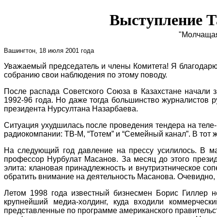
Выступление Т
"Молчащая
Вашингтон, 18 июля 2001 года
Уважаемый председатель и члены Комитета! Я благодарю
собранию свои наблюдения по этому поводу.
После распада Советского Союза в Казахстане начали 
1992-96 года. Но даже тогда большинство журналистов р
президента Нурсултана Назарбаева.
Ситуация ухудшилась после проведения тендера на теле- 
радиокомпании: ТВ-М, “Тотем” и “Семейный канал”. В тот 
На следующий год давление на прессу усилилось. В ма
профессор Нурбулат Масанов. За месяц до этого презид
элита: клановая принадлежность и внутриэтническое соп
обратить внимание на деятельность Масанова. Очевидно, 
Летом 1998 года известный бизнесмен Борис Гиллер н
крупнейший медиа-холдинг, куда входили коммерчески
представленные по программе американского правительств