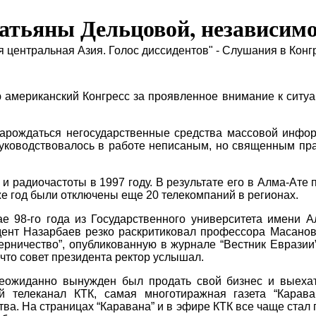
атьяны Дельцовой, независим
 центральная Азия. Голос диссидентов" - Слушания в Кон
 американский Конгресс за проявленное внимание к ситуа
зарождаться негосударственные средства массовой инфо
уководствовалось в работе неписаным, но священным прав
и радиочастоты в 1997 году. В результате его в Алма-Ате
же год были отключены еще 20 телекомпаний в регионах.
е 98-го года из Государственного университета имени А
ент Назарбаев резко раскритиковал профессора Масанова
ерничество”, опубликованную в журнале “Вестник Евразии
что совет президента ректор услышал.
еожиданно вынужден был продать свой бизнес и выехать
й телеканал КТК, самая многотиражная газета “Карав
а. На страницах “Каравана” и в эфире КТК все чаще стал