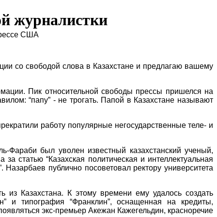
ой журналистки
грессе США
ции со свободой слова в Казахстане и предлагаю вашему
рмации. Пик относительной свободы прессы пришелся на
илом: “папу” - не трогать. Папой в Казахстане называют
 прекратили работу популярные негосударственные теле- и
ль-Фараби был уволен известный казахстанский ученый,
 за статью “Казахская политическая и интеллектуальная
”. Назарбаев публично посоветовал ректору университета
 из Казахстана. К этому времени ему удалось создать
ан” и типография “Франклин”, оснащенная на кредиты,
 появляться экс-премьер Акежан Кажегельдин, красноречие