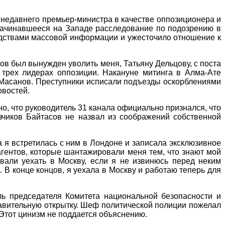
 недавнего премьер-министра в качестве оппозиционера и
начинавшееся на Западе расследование по подозрению в
редствами массовой информации и ужесточило отношение к
сов был вынужден уволить меня, Татьяну Дельцову, с поста
 трех лидерах оппозиции. Накануне митинга в Алма-Ате
Масанов. Преступники исписали подъезды оскорблениями
овостей.
о, что руководитель 31 канала официально признался, что
зчиков Байтасов не назвал из соображений собственной
я встретилась с ним в Лондоне и записала эксклюзивное
гентов, которые шантажировали меня тем, что знают мой
вали уехать в Москву, если я не извинюсь перед неким
 В конце концов, я уехала в Москву и работаю теперь для
ь председателя Комитета национальной безопасности и
равительную открытку. Шеф политической полиции пожелал
 Этот цинизм не поддается объяснению.