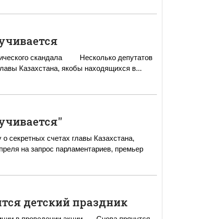
учивается
дала Несколько депутатов
главы Казахстана, якобы находящихся в
...
учивается"
 о секретных счетах главы Казахстана,
ится детский праздник
оведении акции Снова прячутся