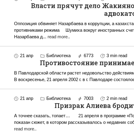
Власти прячут дело Жакиян
адвокат
Оппозиция обвиняет Назарбаева в коррупции, а казахста
противниками режима Шумиха вокруг иностранных счетов президента Казахстана Нурсултана
Назарбаева д
...
read more..
21 апр
Библиотека
6773
3 min read
Противостояние принимае
В Павлодарской области растет недовольство действия
В воскресенье, 21 апреля 2002 г. в г. Павлодаре состоя
21 апр
Библиотека
7003
2 min read
Призрак Алиева броди
А точнее сказать, топает… 21 апреля в программе «Портрет недели» на телеканале КТК был
показан сюжет, в котором рассказывалось о недавних со
read more..