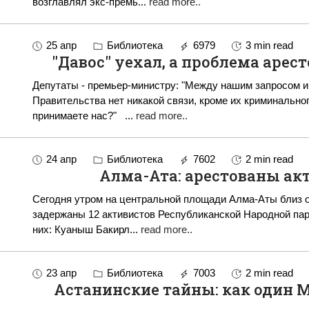
возглавлял экс-премь
...
read more..
25 апр
Библиотека
6979
3 min read
"Давос" уехал, а проблема арес
Депутаты - премьер-министру: "Между нашим запросом и
Правительства нет никакой связи, кроме их криминальног
принимаете нас?"
...
read more..
24 апр
Библиотека
7602
2 min read
Алма-Ата: арестованы ак
Сегодня утром на центральной площади Алма-Аты близ 
задержаны 12 активистов Республиканской Народной парт
них: Куаныш Бакирл
...
read more..
23 апр
Библиотека
7003
2 min read
Астанинские тайны: как один 