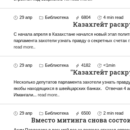
29 апр
Библиотека
6804
4 min read
Казахгейт раскр
С начала апреля в Казахстане начался новый этап политического скан
парламента захотели узнать правду о секретных счетах 
read more..
29 апр
Библиотека
4182
<1min
"Казахгейт раскр
Несколько депутатов парламента захотели узнать правду
якобы находящихся в швейцарских банках. Отвечая 4 апреля на запрос парламентариев, премьер
Имангали
...
read more..
29 апр
Библиотека
6500
2 min read
Вместо митинга снова состо
Аким Павлодара в восьмой раз за полгода отказал оппозиции в пр