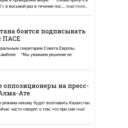
002 г. в восьмой раз в течение пос
...
read more..
стана боится подписывать
с ПАСЕ
неральным секретарем Совета Европы,
м решение не
е оппозиционеры на пресс-
Алма-Ате
о режима некому будет возглавить Казахстан.
человек есть. Это – Акежан Кажегельдин" «Сейчас часто говорят о том, что при сме
read