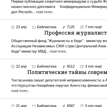
Первая публикация секретного меморандума о судьбе Жа
казахстанского дипломата Конфиденциально Меморандум Между Министерством иностранных
дел Республ
...
read more..
23 апр
Библиотека
7125
7 min read
Профессия журналиста
Общественный фонд "Журналисты в беде" - министру внутренних де
Ассоциации Независимых СМИ стран Центральной Азии 
беде” министру МВД
...
read more..
22 апр
Библиотека
6512
3 min read
Политические тайны совреме
Тохтасынова лишат депутатской неприкосновенности, а Аблязо
что Нурсултан Назарбаев поручил Агентству финансовой 
read more..
21 апр
Библиотека
6587
3 min read