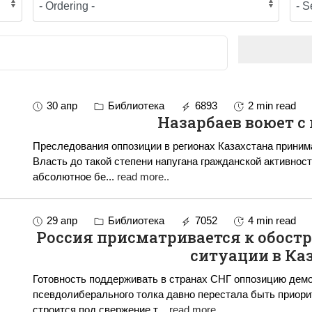
30 апр
Библиотека
6893
2 min read
Назарбаев воюет с
Преследования оппозиции в регионах Казахстана прини
Власть до такой степени напугана гражданской активност
абсолютное бе
...
read more..
29 апр
Библиотека
7052
4 min read
Россия присматривается к обост
ситуации в Ка
Готовность поддерживать в странах СНГ оппозицию демо
псевдолиберального толка давно перестала быть приоритетом Москвы
строится под свержение т
...
read more..