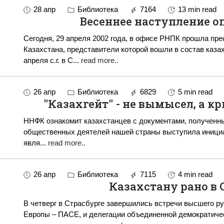
28 апр
Библиотека
7164
13 min read
Весеннее наступление о
Сегодня, 29 апреля 2002 года, в офисе РНПК прошла пр
Казахстана, представители которой вошли в состав каза
апреля с.г. в С
...
read more..
26 апр
Библиотека
6829
5 min read
"Казахгейт" - не вымысел, а 
ННФК ознакомит казахстанцев с документами, полученными в США Как известно
общественных деятелей нашей страны выступила инициа
явля
...
read more..
26 апр
Библиотека
7115
4 min read
Казахстану рано в 
В четверг в Страсбурге завершились встречи высшего 
Европы – ПАСЕ, и делегации объединенной демократичес