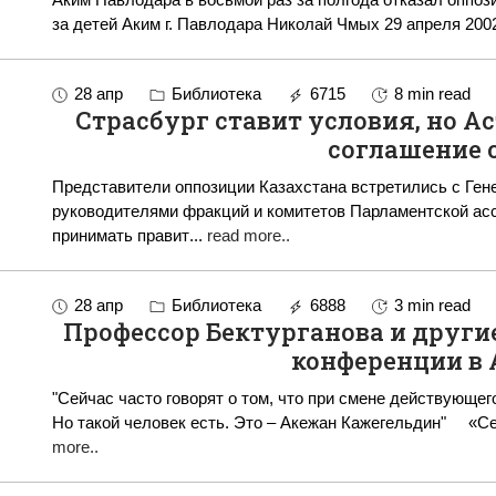
за детей Аким г. Павлодара Николай Чмых 29 апреля 2
28 апр
Библиотека
6715
8 min read
Страсбург ставит условия, но А
соглашение 
Представители оппозиции Казахстана встретились с Ге
руководителями фракций и комитетов Парламентской ассамблеи “Мы уважае
принимать правит
...
read more..
28 апр
Библиотека
6888
3 min read
Профессор Бектурганова и други
конференции в 
"Сейчас часто говорят о том, что при смене действующег
Но такой 
more..