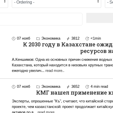
07 нояб
Экономика
3812
<1min
К 2030 году в Казахстане ожи
ресурсов н
А.Кеншимов: Одна из основных причин снижения водных 
Казахстана, который находится в низовьях крупных тра
ежегодно увелич
...
read more..
07 нояб
Экономика
3652
4 min read
КМГ нашел применение к
Эксперты, опрошенные "Къ", считают, что китайской сто
проекте, чем казахстанской: проект продолжает китайск
активов по в
...
read more..