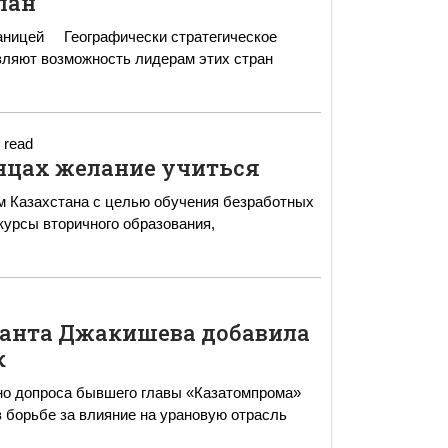
лан
тегическое
вляют возможность лидерам этих стран
 read
нцах желание учиться
ом Казахстана с целью обучения безработных
урсы вторичного образования,
танта Джакишева добавила
к
но допроса бывшего главы «Казатомпрома»
 борьбе за влияние на урановую отрасль