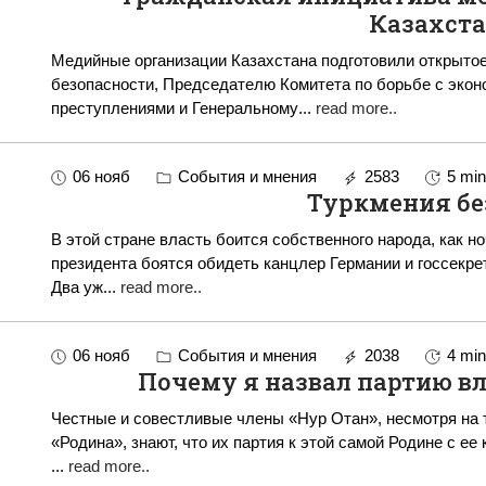
Казахст
Медийные организации Казахстана подготовили открыто
безопасности, Председателю Комитета по борьбе с эко
преступлениями и Генеральному
...
read more..
06 нояб
События и мнения
2583
5 min
Туркмения бе
В этой стране власть боится собственного народа, как н
президента боятся обидеть канцлер Германии и госсекретарь США Два сообщени
Два уж
...
read more..
06 нояб
События и мнения
2038
4 min
Почему я назвал партию вл
Честные и совестливые члены «Нур Отан», несмотря на т
«Родина», знают, что их партия к этой самой Родине с 
...
read more..