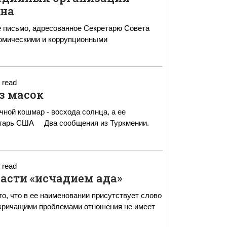
ана
е письмо, адресованное Секретарю Совета
номическими и коррупционными
 read
з масок
очной кошмар - восхода солнца, а ее
я из Туркмении.
 read
асти «исчадием ада»
о, что в ее наименовании присутствует слово
ее кричащими проблемами отношения не имеет