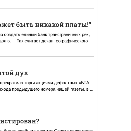
может быть никакой платы!"
 создать единый банк трансграничных рек,
афического
ятой дух
 прекратила торги акциями дефолтных «БТА
анка» и «Астаны-Финанс» В канун выхода предыдущего номера нашей газеты, в
...
нистирован?
о, будет, сообщил депутат Сената парламента