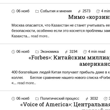
06 нояб
События и мнения
2573
4 min
Мимо «корзин
Москва опасается, что Казахстан не станет учитывать е
безопасности, особенно если это коснется проблемы замороженны
Казахста
...
read more..
06 нояб
Экономика
3194
4 min read
«Forbes»: Китайским миллиа
американ
400 богатейших людей Китая получают прибыль даже в кр
коллег. Беглое сравнение нашего нового списка «Forbes» самых богатых людей Китая со списком
«
...
read more..
06 нояб
Политический процесс
3032
«Voice of America»: Центральн