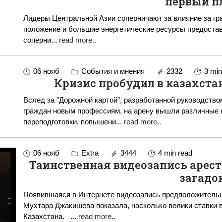
первый п
Лидеры Центральной Азии соперничают за влияние за границей Географически стра
положение и большие энергетические ресурсы предоста
соперни
...
read more..
06 нояб
События и мнения
2332
3 min
Кризис пробудил в казахста
Вслед за "Дорожной картой", разработанной руководств
граждан новым профессиям, на арену вышли различные к
переподготовки, повышени
...
read more..
06 нояб
Extra
3444
4 min read
Таинственная видеозапись арес
загадо
Появившаяся в Интернете видеозапись предположитель
Мухтара Джакишева показала, насколько велики ставки в
Казахстана.
...
read more..