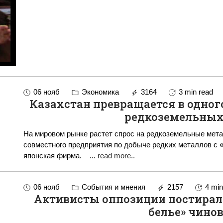
06 нояб
Экономика
3164
3 min read
Казахстан превращается в одног
редкоземельных
На мировом рынке растет спрос на редкоземельные мет
совместного предприятия по добыче редких металлов с
японская фирма.
...
read more..
06 нояб
События и мнения
2157
4 min
Активисты оппозиции постирали
белье» чино