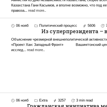
Казахстана Гани Касымов, и вполне возможно, что под е
правоза
...
read more..
06 нояб
Политический процесс
5606
Из суперпрезидента – в
Объяснение чрезмерной внешнеполитической активности
«Проект Хан: Западный Фронт» Вашингтонский центр стратегических и международных
исслед
...
read more..
06 нояб
Extra
3257
3 min read
Гражданская инициатива м