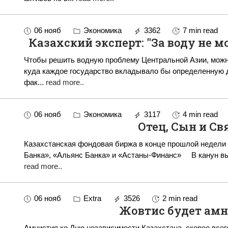
06 нояб
Экономика
3362
7 min read
Казахский эксперт: "За воду не 
Чтобы решить водную проблему Центральной Азии, можно
куда каждое государство вкладывало бы определенную долю. Так считает декан геогр
фак
...
read more..
06 нояб
Экономика
3117
4 min read
Отец, Сын и Св
Казахстанская фондовая биржа в конце прошлой недели
Банка», «Альянс Б
read more..
06 нояб
Extra
3526
2 min read
Жовтис будет ам
Амнистия ко Дню независимости Казахстана, скорее всег