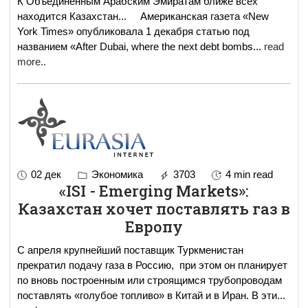
К Объединенным Арабским Эмиратам ближе всех
находится Казахстан... Американская газета «New
York Times» опубликовала 1 декабря статью под
названием «After Dubai, where the next debt bombs
...
read
more..
02 дек
Экономика
3703
4 min read
«ISI - Emerging Markets»:
Казахстан хочет поставлять газ в
Европу
С апреля крупнейший поставщик Туркменистан
прекратил подачу газа в Россию, при этом он планирует
по вновь построенным или строящимся трубопроводам
поставлять «голубое топливо» в Китай и в Иран. В эти
...