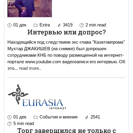
01 дек
Extra
3419
2 min read
Интервью или допрос?
Находящийся под следствием экс-глава "Казатомпрома"
Мухтар ДЖАКИШЕВ (на снимке) был допрошен
сотрудниками КНБ по поводу размещенной на интернет-
портале www.youtube.com видеозаписи его интервью. Об
это
...
read more..
01 дек
События и мнения
2541
5 min read
Торг завершился не только с