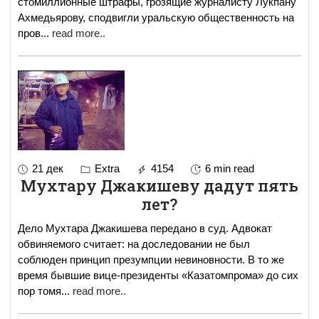
стомиллионные штрафы, грозящие журналисту Лукпану
Ахмедьярову, сподвигли уральскую общественность на
пров
...
read more..
21 дек
Extra
4154
6 min read
Мухтару Джакишеву дадут пять
лет?
Дело Мухтара Джакишева передано в суд. Адвокат
обвиняемого считает: на доследовании не был
соблюден принцип презумпции невиновности. В то же
время бывшие вице-президенты «Казатомпрома» до сих
пор томя
...
read more..