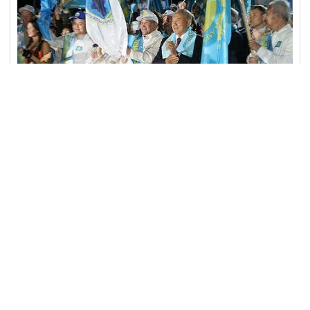
21 дек
События и мнения
6740
11 min read
Старая песня о главном
Доктрина Ак Орды, по большому счету, - это "старая
песня о главном". Сейчас стало явным, что
экономическая политика руководства страны
провалилась. Пролетели 18 лет независимости и
оказалось, что мы ж
...
read more..