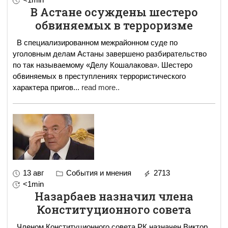
В Астане осуждены шестеро
обвиняемых в терроризме
В специализированном межрайонном суде по
уголовным делам Астаны завершено разбирательство
по так называемому «Делу Кошалакова». Шестеро
обвиняемых в преступлениях террористического
характера пригов
...
read more..
13 авг
События и мнения
2713
<1min
Назарбаев назначил члена
Конституционного совета
Членом Конституционного совета РК назначен Виктор