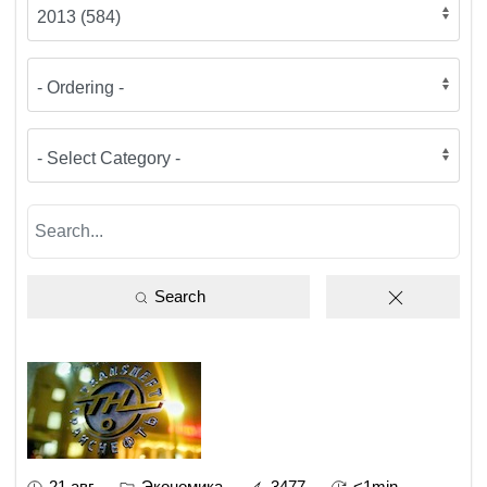
Search
21 авг
Экономика
3477
<1min