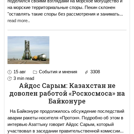
поделился своими взглядами на морское могущество и
на морские территориальные споры. Пекин склонен
"оставлять такие споры без рассмотрения и занимать
...
read more..
15 авг
События и мнения
3308
3 min read
Айдос Сарым: Казахстан не
доволен работой «Роскосмоса» на
Байконуре
На Байконуре продолжилось обсуждение последствий
аварии ракеты-носителя «Протон». Подробно об этом в
интервью Азаттыку говорит Айдос Сарым, который
участвовал в заседании правительственной комиссии
...