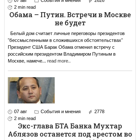
07 авг
События и мнения
2626
2 min read
Обама – Путин. Встречи в Москве
не будет
Белый дом считает личные переговоры президентов
"бессмысленными в сложившихся обстоятельствах"
Президент США Барак Обама отменил встречу с
российским президентом Владимиром Путиным в
Москве, намече
...
read more..
07 авг
События и мнения
2778
2 min read
Экс-глава БТА Банка Мухтар
Аблязов останется под арестом во