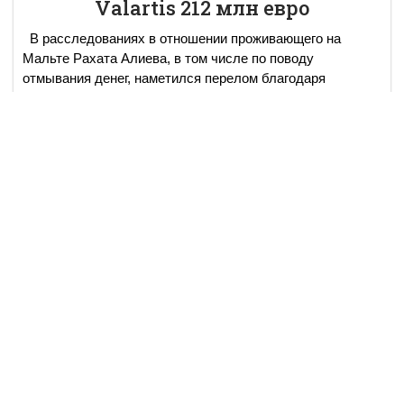
Valartis 212 млн евро
В расследованиях в отношении проживающего на
Мальте Рахата Алиева, в том числе по поводу
отмывания денег, наметился перелом благодаря
следствию, которое ведется в настоящее время в
Лихтенштейне, пи
...
read more..
07 авг
События и мнения
2747
3 min read
Телохранители Кажегельдина:
«Рахат Алиев пытал нас лично»
Двое телохранителей, заявивших о пытках и