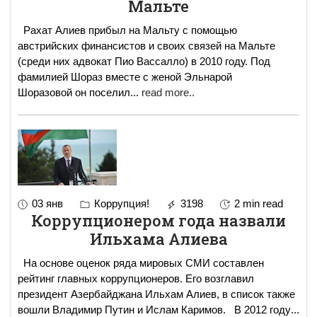
Мальте
Рахат Алиев прибыл на Мальту с помощью
австрийских финансистов и своих связей на Мальте
(среди них адвокат Пио Вассалло) в 2010 году. Под
фамилией Шораз вместе с женой Эльнарой
Шоразовой он поселил
...
read more..
03 янв
Коррупция!
3198
2 min read
Коррупционером года назвали
Ильхама Алиева
На основе оценок ряда мировых СМИ составлен
рейтинг главных коррупционеров. Его возглавил
президент Азербайджана Ильхам Алиев, в список также
вошли Владимир Путин и Ислам Каримов. В 2012 году
...