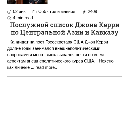
02 янв
События и мнения
2408
4 min read
Послужной список Джона Керри
по Центральной Азии и Кавказу
Кандидат на пост Госсекретаря США Джон Керри
долгие годы занимался внешнеполитическими
вопросами и много высказывался почти по всем
аспектам внешнеполитического курса США. Неясно,
как личные
...
read more..
02 янв
События и мнения
2215
2 min read
Роза Отунбаева год спустя после