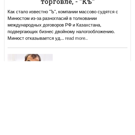
торговле, - "Къ"
Как стало известно "Ъ", компании массово судятся с
Минюстом из-за разногласий в толковании
международных договоров РФ и Казахстана,
подвергающих бизнес двойному налогообложению.
Минюст отказывается уд
...
read more..
01 сен
События и мнения
2677
7 min read
Интернет пресс-конференция
политолога, эксперта по странам
Центральной Азии Аркадия
Дубнова
27 августа состоялась интернет пресс-конференция