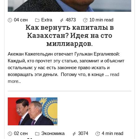
04 сен
Extra
4873
10 min read
Как вернуть капиталы в
Казахстан? Идея на сто
миллиардов.
Акежан Кажегельдин отвечает Гульжан Ергалиевой:
Каждый, кто прочтет эту статью, запомнит и объяснит
остальным: у нас есть законное право искать и
возвращать эти деньги. Потому что, в конце
...
read
more..
02 сен
Экономика
3074
4 min read