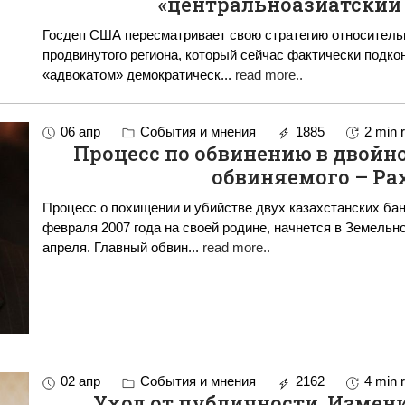
«центральноазиатский
Госдеп США пересматривает свою стратегию относитель
продвинутого региона, который сейчас фактически подко
«адвокатом» демократическ
...
read more..
06 апр
События и мнения
1885
2 min 
Процесс по обвинению в двойно
обвиняемого – Ра
Процесс о похищении и убийстве двух казахстанских ба
февраля 2007 года на своей родине, начнется в Земельно
апреля. Главный обвин
...
read more..
02 апр
События и мнения
2162
4 min 
Уход от публичности. Измен