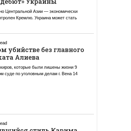
 дебют» Украины
но Центральной Азии — экономически
нтролен Кремлю. Украина может стать
read
м убийстве без главного
хата Алиева
нкиров, которые были лишены жизни 9
м суде по уголовным делам г. Вена 14
read
ившийся стиль Карима