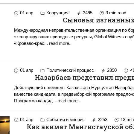
01 апр
Коррупция!
3495
3 min read
Сыновья изгнанных
Международная неправительственная организация по бор
экспортирующих природные ресурсы, Global Witness опу
«Кроваво-крас
...
read more..
01 апр
Политический процесс
2890
<
Назарбаев представил пре
Действующий президент Казахстана Нурсултан Назарбае
качестве кандидата, в предвыборной программе предло
Программа кандид
...
read more..
01 апр
События и мнения
2253
13 min
Как акимат Мангистауской обл