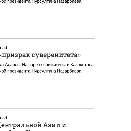
тикой президента Нурсултана Назарбаева.
read
«призрак суверенитета»
ал Асанов. На заре независимости Казахстана
тикой президента Нурсултана Назарбаева.
read
Центральной Азии и