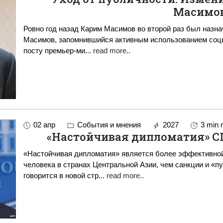
Масимо
Ровно год назад Карим Масимов во второй раз был назна
Масимов, запомнившийся активным использованием соци
посту премьер-ми
...
read more..
02 апр
События и мнения
2027
3 min 
«Настойчивая дипломатия» С
«Настойчивая дипломатия» является более эффективной
человека в странах Центральной Азии, чем санкции и «п
говорится в новой стр
...
read more..