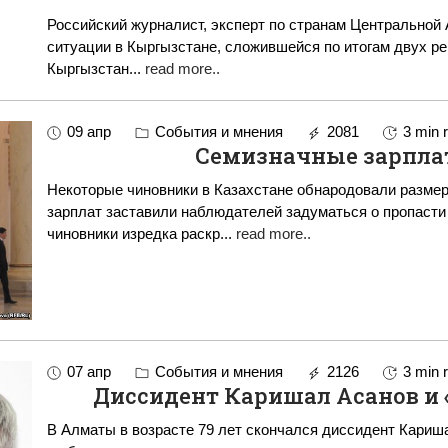
Российский журналист, эксперт по странам Центральной
ситуации в Кыргызстане, сложившейся по итогам двух революций. Безусло
Кыргызстан
...
read more..
09 апр
События и мнения
2081
3 min 
Семизначные зарпла
Некоторые чиновники в Казахстане обнародовали разме
зарплат заставили наблюдателей задуматься о пропаст
чиновники изредка раскр
...
read more..
07 апр
События и мнения
2126
3 min 
Диссидент Каришал Асанов и 
В Алматы в возрасте 79 лет скончался диссидент Кариш