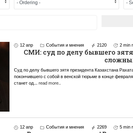
12 апр
События и мнения
2120
2 min 
СМИ: суд по делу бывшего зятя
сложн
Суд по делу бывшего зятя президента Казахстана Рахат
покончившего с собой в венской тюрьме в конце февраля
станет од
...
read more..
12 апр
События и мнения
2269
5 min 