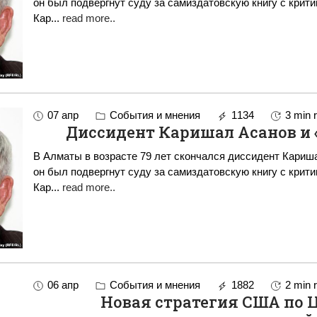
он был подвергнут суду за самиздатовскую книгу с кри
Кар
...
read more..
07 апр
События и мнения
1134
3 min 
Диссидент Каришал Асанов и 
В Алматы в возрасте 79 лет скончался диссидент Кариш
он был подвергнут суду за самиздатовскую книгу с кри
Кар
...
read more..
06 апр
События и мнения
1882
2 min 
Новая стратегия США по 