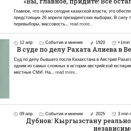
«Вы, главное, придите! Все ост
Главное, что нужно сегодня казахской власти, это обесп
предстоящих 26 апреля президентских выборах. В силу то
перевыборы, массовость
...
read more..
12 апр
События и мнения
1920
<1min
В суде по делу Рахата Алиева в В
Суд по делу бывшего посла Казахстана в Австрии Рахата
одним из самых сложных в истории австрийской юстиции
местные СМИ. На
...
read more..
09 апр
События и мнения
2025
3 min 
Дубнов: Кыргызстану реально
независим