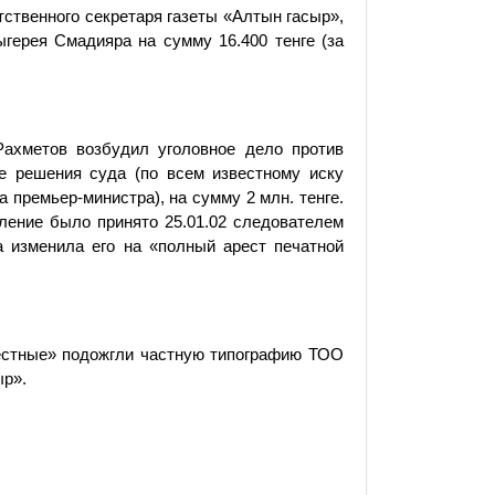
тственного секретаря газеты «Алтын гасыр»,
герея Смадияра на сумму 16.400 тенге (за
ахметов возбудил уголовное дело против
е решения суда (по всем известному иску
а премьер-министра), на сумму 2 млн. тенге.
вление было принято 25.01.02 следователем
 изменила его на «полный арест печатной
вестные» подожгли частную типографию ТОО
ыр».