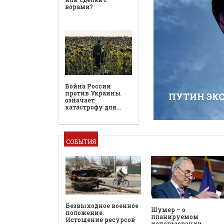
ворами?
Война России
против Украины
ПУТИН ЭК
означает
катастрофу для…
СОБЫТИЯ
Безвыходное военное
Шумер – о
положение.
планируемом
Истощение ресурсов
использовании