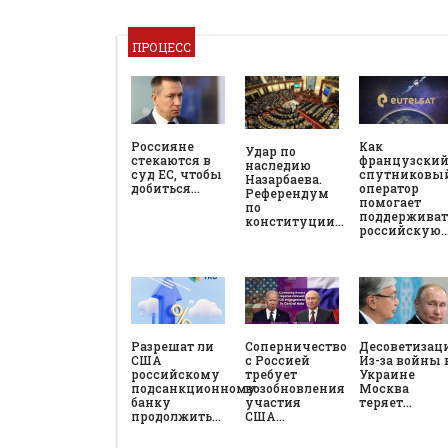
ПРОЦЕСС
Россияне
Как
Удар по
стекаются в
французски
наследию
суд ЕС, чтобы
спутниковы
Назарбаева.
добиться…
оператор
Референдум
помогает
по
поддерживат
конституции…
российскую
Разрешат ли
Соперничество
Десоветизац
США
с Россией
Из-за войны 
российскому
требует
Украине
подсанкционному
возобновления
Москва
банку
участия
теряет…
продолжить…
США…