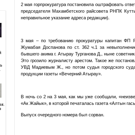
2 мая горпрокуратура постановила оштрафовать отве
председателя Махамбетского райсовета РНПК Кутты
неправильное указание адреса редакции).
3 мая – по требованию прокуратуры капитан ФП Р
Жумабая Доспанова по ст. 362 ч.1 за невыполнени
й
й
бывшего акима г. Атырау Турганова Д., ныне советник
Это грозило журналисту арестом. Такое же постано
ь
УВД Мадиевым Ж., но потом судья городского суда
…
продукции газеты «Вечерний Атырау».
В ночь со 2 на 3 мая, как мы уже сообщали, «неиз
«Ак Жайык», в которой печаталась газета «Алтын гас
ия.
в
Выпуск очередного номера был сорван.