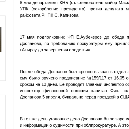
8 мая департамент КНБ (ст. следователь майор Маск
УПК (оскорбление президента) против депутата м
райсовета РНПК С. Капизова.
17 мая подполковник ФП Е.Аубекеров до обеда п
Доспанова, по требованию прокуратуры ему пришл
г.Атырау до завершения следствия.
После обеда Доспанов был срочно вызван в отдел а
ему было вручено предписание №159/117 от 16.05 
сроком на 10 дней. Ее проводят главный инспектор об
инспектор финансовой полиции капитан Фин. по
Доспанова 5 апреля, буквально перед поездкой в СШ
В тот же день уголовное дело Доспанова было зареги
и информации о судимости при облпрокуратуре. А это 