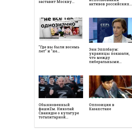
заставит Москву…
активов российских…
"Где вы были восемь
Энн Эпплбаум:
лет" и "не…
украинцы показали,
что между
либеральными…
Обыкновенный
Оппозиция в
фашиZм. Николай
Казахстане
Сванидзе о культуре
тоталитарной…