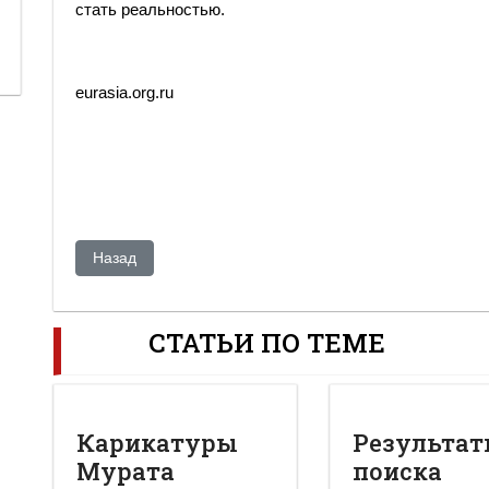
стать реальностью.
eurasia.org.ru
Предыдущий: «Жакиянова сознательно убивают»
Назад
СТАТЬИ ПО ТЕМЕ
Карикатуры
Результа
Мурата
поиска