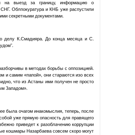
зы на выезд за границу, информацию о
и СНГ. Облпокуратура и КНБ уже распустили
кими секретными документами.
о делу К.Смадияра. До конца месяца и С.
удом".
разборчивы в методах борьбы с оппозицией.
м и самим «папой», они стараются изо всех
идно, что из Астаны ими получен не просто
ным Западом».
нее была очагом инакомыслия, теперь, после
 собой уже прямую опасность для правящего
збежно приведет к разоблачению коррупции
ные кошмары Назарбаева совсем скоро могут