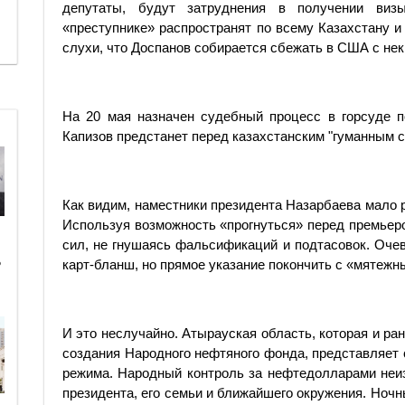
депутаты, будут затруднения в получении ви
«преступнике» распространят по всему Казахстану 
слухи, что Доспанов собирается cбежать в США с не
На 20 мая назначен судебный процесс в горсуде п
Капизов предстанет перед казахстанским "гуманным с
Как видим, наместники президента Назарбаева мало 
Используя возможность «прогнуться» перед премьеро
сил, не гнушаясь фальсификаций и подтасовок. Очев
ь
карт-бланш, но прямое указание покончить с «мятеж
И это неслучайно. Атырауская область, которая и ра
создания Народного нефтяного фонда, представляет
режима. Народный контроль за нефтедолларами неи
президента, его семьи и ближайшего окружения. Ноч