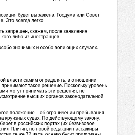
 позиция будет выражена, Госдума или Совет
. Это всегда легко.
ыть запрещен, скажем, после заявления
и кого-либо из иностранцев…
 особо значимых и особо вопиющих случаях.
ной власти самим определять, в отношении
и принимают такое решение. Поскольку уровень
сами могут принимать эти решения, не
еусмотрение высших органов законодательной
угое положение – об ограничении пребывания
а круизных судах. По действующему закону,
 берег в российских портах (их безвизовое
снил Плигин, по новой редакции пассажиры
оссии те же 72 часа, однако будут придуманы