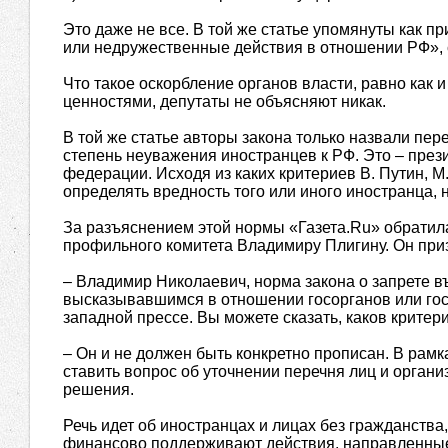
Это даже не все. В той же статье упомянуты как п
или недружественные действия в отношении РФ», 
Что такое оскорбление органов власти, равно как 
ценностями, депутаты не объясняют никак.
В той же статье авторы закона только назвали пер
степень неуважения иностранцев к РФ. Это – прези
федерации. Исходя из каких критериев В. Путин, М
определять вредность того или иного иностранца, 
За разъяснением этой нормы «Газета.Ru» обратил
профильного комитета Владимиру Плигину. Он при
– Владимир Николаевич, норма закона о запрете в
высказывавшимся в отношении госорганов или гос
западной прессе. Вы можете сказать, каков крите
– Он и не должен быть конкретно прописан. В рам
ставить вопрос об уточнении перечня лиц и орган
решения.
Речь идет об иностранцах и лицах без гражданства
финансово поддерживают действия, направленные