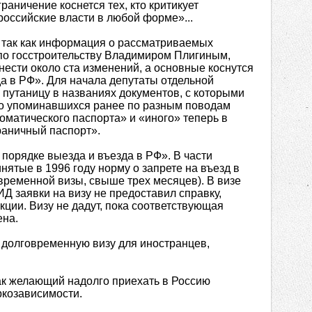
аничение коснется тех, кто критикует
российские власти в любой форме»...
, так как информация о рассматриваемых
 по госстроительству Владимиром Плигиным,
внести около ста изменений, а основные коснутся
зда в РФ». Для начала депутаты отдельной
путаницу в названиях документов, с которыми
то упоминавшихся ранее по разным поводам
оматического паспорта» и «иного» теперь в
граничный паспорт».
 порядке выезда и въезда в РФ». В части
ятые в 1996 году норму о запрете на въезд в
ременной визы, свыше трех месяцев). В визе
ИД заявки на визу не предоставил справку,
кции. Визу не дадут, пока соответствующая
ена.
 долговременную визу для иностранцев,
как желающий надолго приехать в Россию
ркозависимости.