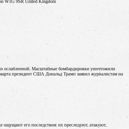
don W1G 9SR United Kingdom
й и ослабленной. Масштабные бомбардировки уничтожили
е марта президент США Дональд Трамп заявил журналистам на
е ощущают его последствия: их преследуют, атакуют,