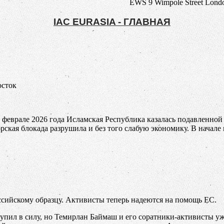
EWS 9 Wimpole Street Lon
IAC EURASIA - ГЛАВНАЯ
осток
феврале 2026 года Исламская Республика казалась подавленно
рская блокада разрушила и без того слабую экономику. В начал
ссийскому образцу. Активисты теперь надеются на помощь ЕС.
упил в силу, но Темирлан Баймаш и его соратники-активисты уж