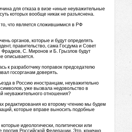
ричина для отказа в визе «иные неуважительные
суть которых вообще никак не разъяснена.
и то, что является сложившимися в РФ
ечень органов, которые и будут определять
дент, правительство, сама Госдума и Совет
. Фрадков, С. Миронов и Б. Грызлов будут
не описывается.
ась к разработчику поправок председателю
звал госорганам доверять.
ъезда в Россию иностранцам, неуважительно
символов, уже вызвала недовольство в
рий неуважительного отношения?
ках редактирования ко второму чтению мы будем
изаций, которые вправе выносить подобные
, которые идеологически, политически или
 против Российской Федерации. Это, конечно