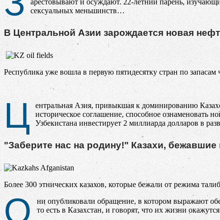
З
арестовывают и осуждают. 22-летний парень, изучающи
сексуальных меньшинств…
В Центральной Азии зарождается новая неф
Республика уже вошла в первую пятидесятку стран по запасам 
Ц
ентральная Азия, привыкшая к доминированию Казахс
историческое соглашение, способное ознаменовать н
Узбекистана инвестирует 2 миллиарда долларов в ра
"Заберите нас на родину!" Казахи, бежавшие
Более 300 этнических казахов, которые бежали от режима тали
О
ни опубликовали обращение, в котором выражают обе
то есть в Казахстан, и говорят, что их жизни окажут