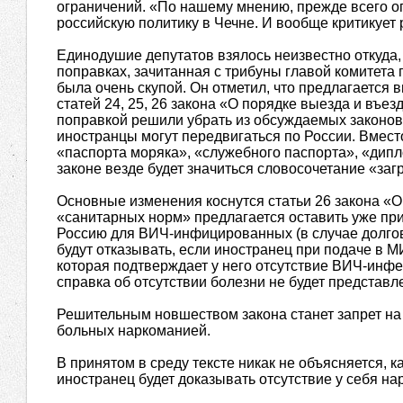
ограничений. «По нашему мнению, прежде всего огр
российскую политику в Чечне. И вообще критикует 
Единодушие депутатов взялось неизвестно откуда
поправках, зачитанная с трибуны главой комитета
была очень скупой. Он отметил, что предлагается 
статей 24, 25, 26 закона «О порядке выезда и въе
поправкой решили убрать из обсуждаемых законов 
иностранцы могут передвигаться по России. Вмес
«паспорта моряка», «служебного паспорта», «дипл
законе везде будет значиться словосочетание «за
Основные изменения коснутся статьи 26 закона «О
«санитарных норм» предлагается оставить уже прин
Россию для ВИЧ-инфицированных (в случае долгов
будут отказывать, если иностранец при подаче в М
которая подтверждает у него отсутствие ВИЧ-инфе
справка об отсутствии болезни не будет представл
Решительным новшеством закона станет запрет на
больных наркоманией.
В принятом в среду тексте никак не объясняется, 
иностранец будет доказывать отсутствие у себя на