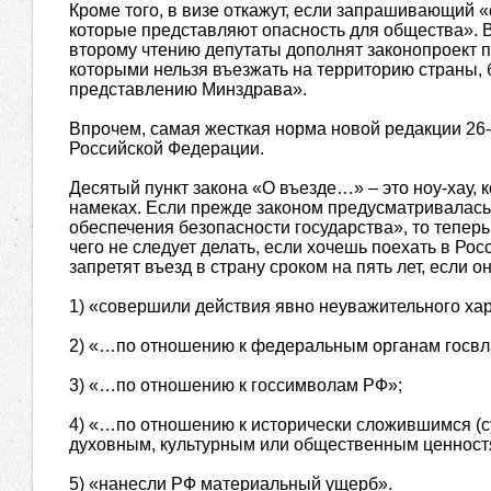
Кроме того, в визе откажут, если запрашивающий 
которые представляют опасность для общества». В
второму чтению депутаты дополнят законопроект п
которыми нельзя въезжать на территорию страны, 
представлению Минздрава».
Впрочем, самая жесткая норма новой редакции 26-
Российской Федерации.
Десятый пункт закона «О въезде…» – это ноу-хау, 
намеках. Если прежде законом предусматривалась 
обеспечения безопасности государства», то теперь
чего не следует делать, если хочешь поехать в Рос
запретят въезд в страну сроком на пять лет, если он
1) «совершили действия явно неуважительного ха
2) «…по отношению к федеральным органам госвл
3) «…по отношению к госсимволам РФ»;
4) «…по отношению к исторически сложившимся 
духовным, культурным или общественным ценност
5) «нанесли РФ материальный ущерб».