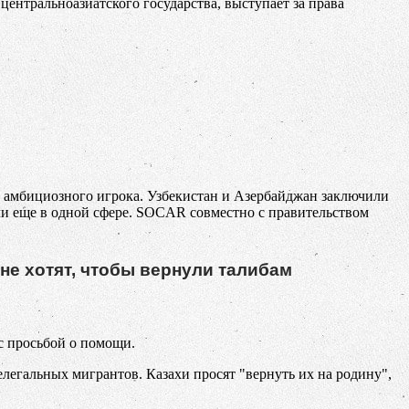
ентральноазиатского государства, выступает за права
, амбициозного игрока. Узбекистан и Азербайджан заключили
ми еще в одной сфере. SOCAR совместно с правительством
 не хотят, чтобы вернули талибам
 с просьбой о помощи.
егальных мигрантов. Казахи просят "вернуть их на родину",