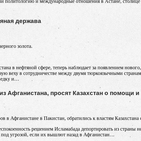
й политологию и международные отношения в Астане, столице ц
тяная держава
черного золота.
тана в нефтяной сфере, теперь наблюдает за появлением нового
овую веху в сотрудничестве между двумя тюркоязычными страна
зведку и…
 из Афганистана, просят Казахстан о помощи и
бов в Афганистане в Пакистан, обратились к властям Казахстана
спокоенность решением Исламабада депортировать из страны нел
ся под угрозой, если их вышлют назад в Афганистан…