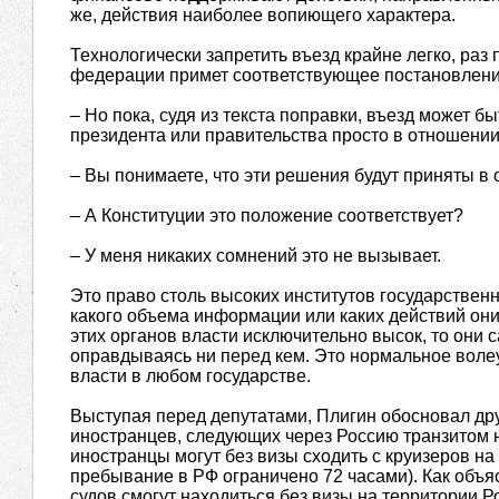
же, действия наиболее вопиющего характера.
Технологически запретить въезд крайне легко, раз
федерации примет соответствующее постановление
– Но пока, судя из текста поправки, въезд может б
президента или правительства просто в отношени
– Вы понимаете, что эти решения будут приняты в
– А Конституции это положение соответствует?
– У меня никаких сомнений это не вызывает.
Это право столь высоких институтов государствен
какого объема информации или каких действий он
этих органов власти исключительно высок, то они 
оправдываясь ни перед кем. Это нормальное вол
власти в любом государстве.
Выступая перед депутатами, Плигин обосновал др
иностранцев, следующих через Россию транзитом н
иностранцы могут без визы сходить с круизеров на
пребывание в РФ ограничено 72 часами). Как объя
судов смогут находиться без визы на территории Р