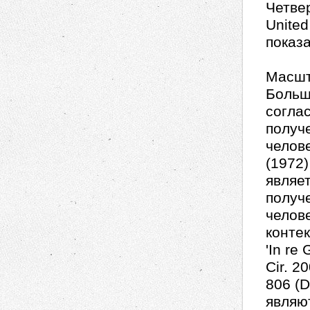
Четвер
United
показа
Масшт
Больш
согла
получ
челове
(1972
являет
получ
челов
конте
'In re
Cir. 2
806 (D
являют