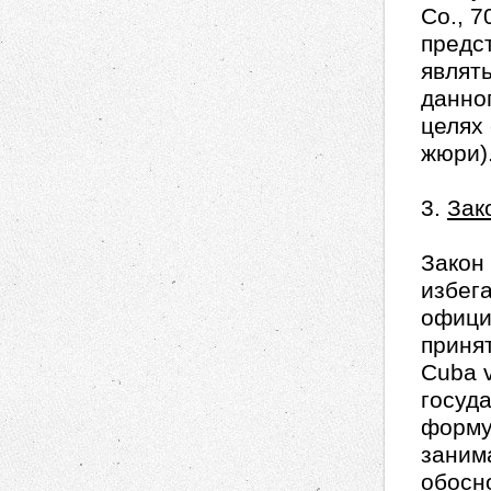
Co., 7
предс
являт
данно
целях
жюри)
3.
Зак
Закон
избег
офици
принят
Cuba v
госуд
форму
заним
обосн