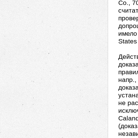
Co., 7
считат
провер
допро
имело 
States
Дейст
доказ
прави
напр.
доказа
устан
не ра
исключ
Caland
(дока
незав