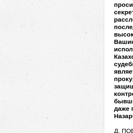
проси
секре
рассл
после
высок
Вашин
испол
Казах
судеб
являе
проку
защищ
контр
бывши
даже 
Назар
Д. ПО