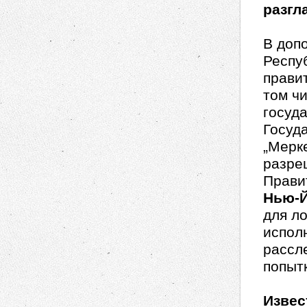
разгл
В доп
Респу
прави
том ч
госуд
Госуд
„Мерк
разре
Прави
Нью-Й
для л
испол
рассле
попытк
Извес