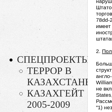
наруш
Штатов
торгов
78dd-2;
имеет
иност
штата
2.
Пол
СПЕЦПРОЕКТЫ
Больш
ТЕРРОР В
струк
англо-
КАЗАХСТАНЕ!
Willia
не вкл
КАЗАХГЕЙТ
States
Рассм
2005-2009
"1) не