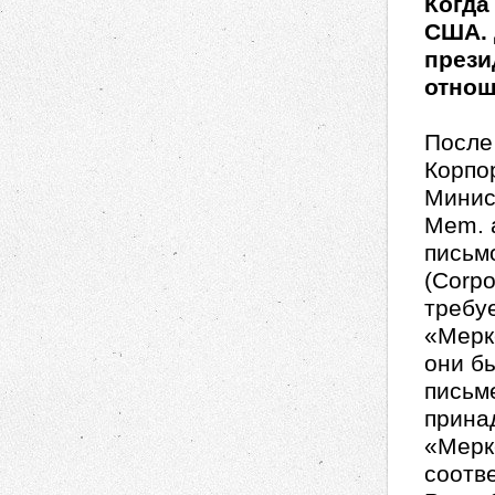
Когда
США. 
прези
отнош
После 
Корпо
Минис
Mem. a
письм
(Corpo
требу
«Мерк
они бы
письм
прина
«Мерк
соотв