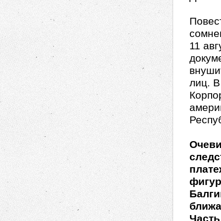
Повес
сомне
11 авг
докуме
внуши
лиц. 
Корпо
амери
Респу
Очеви
следс
плате
фигур
Балги
ближа
Часть