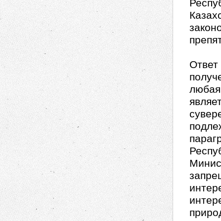
Респу
Казах
закон
препя
Ответ
получе
любая
являе
сувер
подле
параг
Респу
Минис
запре
интер
интер
приро