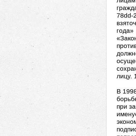
лицам
гражда
78dd-2
взято
года» 
«Зако
проти
должн
осуще
сохра
лицу. 
В 199
борьб
при з
имену
эконо
подпи