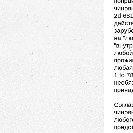
попра
чиновн
2d 681
действ
заруб
на "лю
"внут
любой
прожи
любая 
1 to 7
необя
прина
Согла
чинов
любог
предс