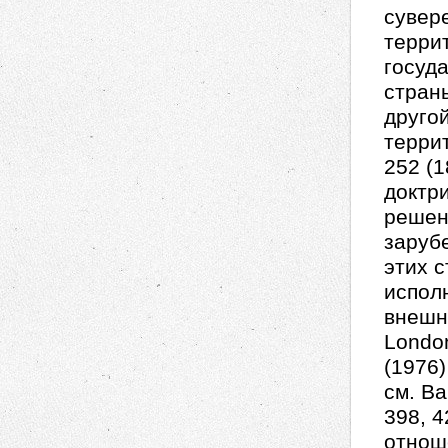
сувер
терри
госуда
стран
друго
террит
252 (1
доктр
решен
заруб
этих с
испол
внешне
London
(1976
см. Ba
398, 
отнош