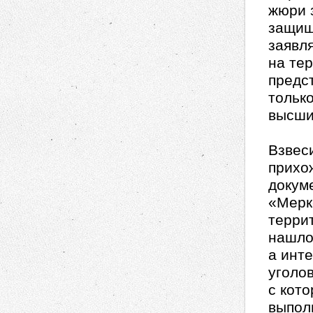
жюри 
защищ
заявля
на тер
предс
только
высши
Взвес
прихо
докум
«Мерк
терри
нашло
а инт
уголо
с кот
выпол