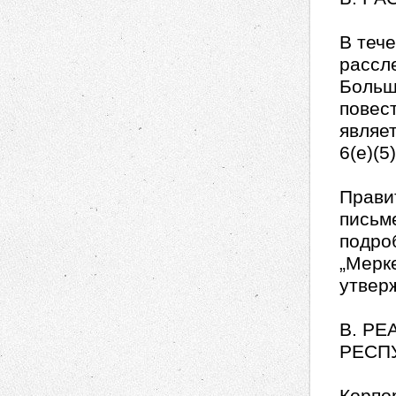
В теч
рассл
Больш
повест
являет
6(e)(5)
Прави
письме
подро
„Мерк
утвер
В. Р
РЕСП