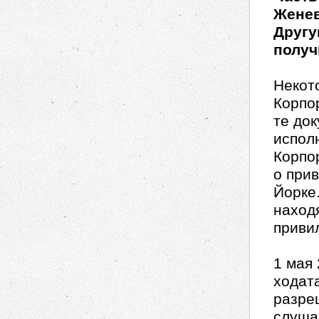
Женев
Другу
получ
Некот
Корпо
те до
испол
Корпо
о при
Йорке
наход
приви
1 мая
ходат
разре
слуша