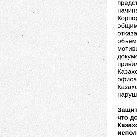
предс
начин
Корпо
общим
отказ
объем
мотиви
докум
приви
Казахс
офиса
Казах
наруш
Защит
что д
Казах
испол