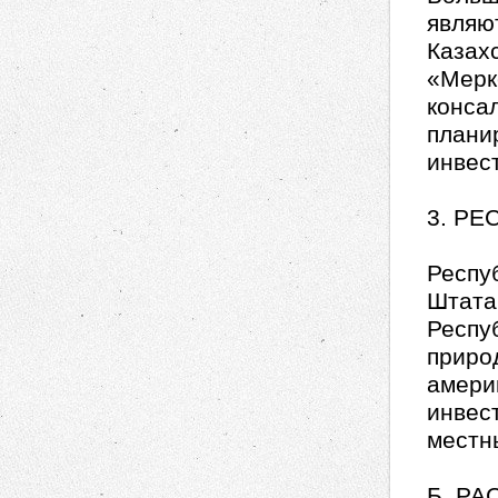
являю
Казах
«Мерк
консал
плани
инвес
3. РЕ
Респу
Штата
Респу
приро
амери
инвес
местн
Б. Р