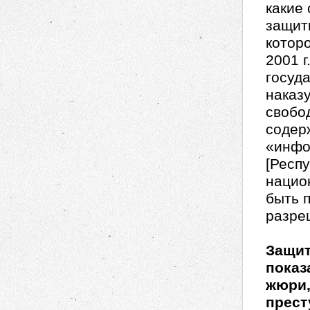
какие
защиты
котор
2001 г
госуд
наказ
свобод
содер
«инфо
[Респу
нацио
быть 
разре
Защит
показ
жюри,
прест