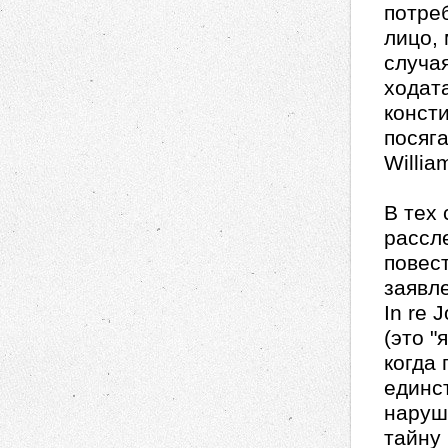
потре
лицо, 
случая
ходат
конст
посяг
Willia
В тех
рассл
повес
заявл
In re 
(это "
когда
единс
наруш
тайну