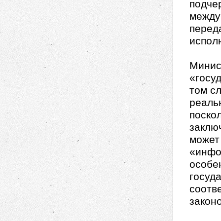
подчер
между
перед
испол
Минис
«госу
том с
реаль
поско
заклю
может
«инфо
особе
госуд
соотв
закон