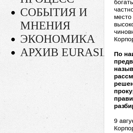
богат
СОБЫТИЯ И
частн
место
МНЕНИЯ
высок
чинов
ЭКОНОМИКА
Корпо
АРХИВ EURASIA
По на
предв
назыв
рассм
решен
проку
прави
разби
9 авг
Корпо