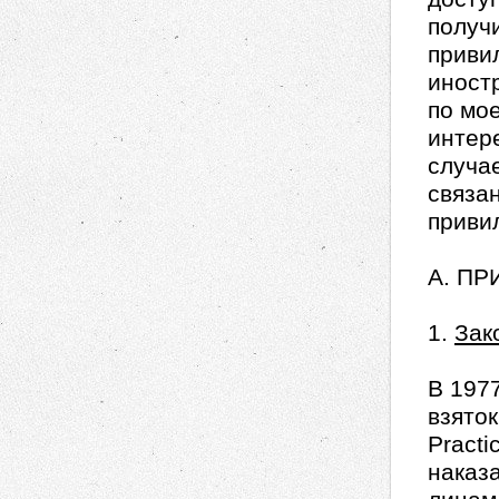
получ
приви
иност
по мо
интер
случа
связа
приви
A. П
1.
Зак
В 197
взято
Practi
наказ