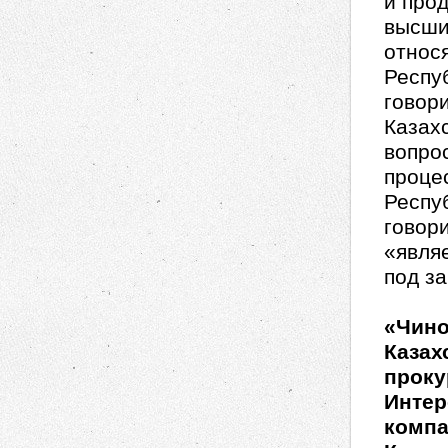
и про
высши
относ
Респу
говор
Казах
вопро
проце
Респу
говор
«явля
под з
«Чино
Казах
проку
Интер
компа