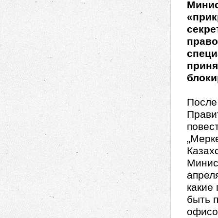
Минис
«прик
секре
право
специ
приня
блоки
После 
Прави
повест
„Мерк
Казахс
Минис
апреля
какие
быть 
офисо