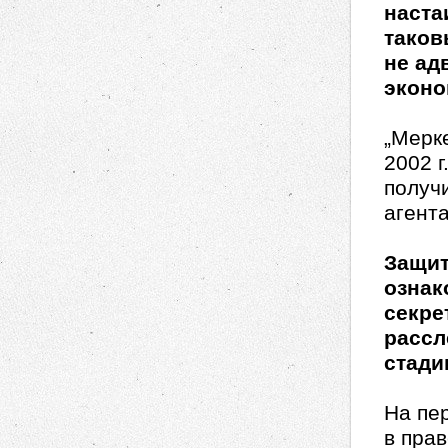
наста
таков
не ад
эконо
„Мерк
2002 г
получ
агента
Защит
ознак
секре
рассл
стади
На пер
в пра