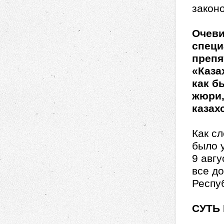
закон
Очеви
специ
препя
«Каза
как б
жюри,
казах
Как с
было у
9 авгу
все д
Респу
СУТЬ