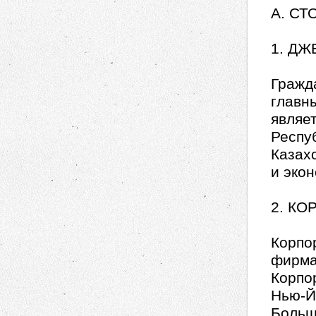
A. С
1. Д
Гражд
главн
являе
Респу
Казах
и эко
2. КО
Корпо
фирма
Корпо
Нью-Й
Больш