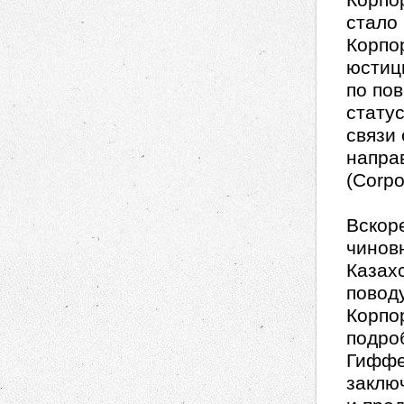
Корпо
стало 
Корпо
юстиц
по по
стату
связи
напра
(Corpo
Вскор
чинов
Казах
повод
Корпо
подро
Гиффе
заклю