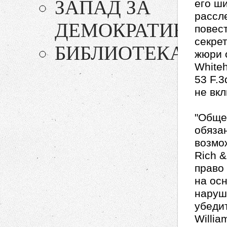
ЗАПАД ЗА
его ш
рассл
ДЕМОКРАТИЮ
повес
секре
БИБЛИОТЕКА
жюри 
Whiteho
53 F.3
не вк
"Обще
обяза
возмо
Rich &
право
на осн
наруше
убедит
Willia