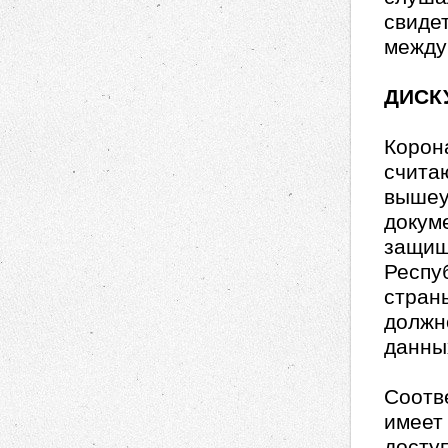
свидет
между
ДИСК
Корон
считаю
вышеу
докуме
защищ
Респу
стран
должн
данны
Соотв
имеет
досту