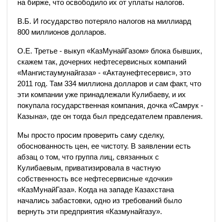
на бирже, что освободило их от уплаты налогов.
В.Б. И государство потеряло налогов на миллиард
800 миллионов долларов.
О.Е. Третье - выкуп «КазМунайГазом» блока бывших,
скажем так, дочерних нефтесервисных компаний
«Мангистаумунайгаза» - «Актаунефтесервис», это
2011 год. Там 334 миллиона долларов и сам факт, что
эти компании уже принадлежали Кулибаеву, и их
покупала государственная компания, дочка «Самрук -
Казына», где он тогда был председателем правления.
Мы просто просим проверить саму сделку,
обоснованность цен, ее чистоту. В заявлении есть
абзац о том, что группа лиц, связанных с
Кулибаевым, приватизировала в частную
собственность все нефтесервисные «дочки»
«КазМунайГаза». Когда на западе Казахстана
начались забастовки, одно из требований было
вернуть эти предприятия «Казмунайгазу».