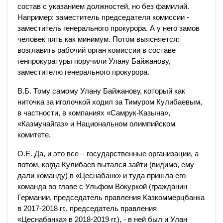
состав с указанием должностей, но без фамилий.
Например: заместитель председателя комиссии -
заместитель генерального прокурора. А у него замов
человек пять как минимум. Потом выясняется:
возглавить рабочий орган комиссии в составе
генпрокуратуры поручили Улану Байжанову,
заместителю генерального прокурора.
В.Б. Тому самому Улану Байжанову, который как
ниточка за иголочкой ходил за Тимуром Кулибаевым,
в частности, в компаниях «Самрук-Казына»,
«Казмунайгаз» и Национальном олимпийском
комитете.
О.Е. Да, и это все – государственные организации, а
потом, когда Кулибаев пытался зайти (видимо, ему
дали команду) в «Цеснабанк» и туда пришла его
команда во главе с Ульфом Вокуркой (гражданин
Германии, председатель правления Казкоммерцбанка
в 2017-2018 гг., председатель правления
«Цеснабанка» в 2018-2019 гг.), - в ней был и Улан