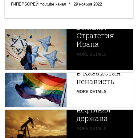
ГИПЕРБОРЕЙ Youtube канал
29 ноября 2022
Новая
Великая
Стратегия
Ирана
Путин
MORE DETAILS
экспортирует
В
в Казахстан
Центральной
ненависть
Азии
зарождается
MORE DETAILS
новая
нефтяная
держава
MORE DETAILS