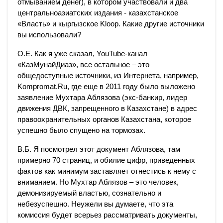
отмыванием денег), в котором участвовали и два
центральноазиатских издания - казахстанское
«Власть» и кыргызское Kloop. Какие другие источники
вы использовали?
О.Е. Как я уже сказал, YouTube-канал
«КазМунайДиаз», все остальное – это
общедоступные источники, из Интернета, например,
Kompromat.Ru, где еще в 2011 году было выложено
заявление Мухтара Аблязова (экс-банкир, лидер
движения ДВК, запрещенного в Казахстане) в адрес
правоохранительных органов Казахстана, которое
успешно было спущено на тормозах.
В.Б. Я посмотрел этот документ Аблязова, там
примерно 70 страниц, и обилие цифр, приведенных
фактов как минимум заставляет отнестись к нему с
вниманием. Но Мухтар Аблязов – это человек,
демонизируемый властью, сознательно и
небезуспешно. Неужели вы думаете, что эта
комиссия будет всерьез рассматривать документы,