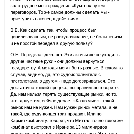
золотрудное месторождение «Кумтор» путем
переговоров. То же самое должны сделать мы -
приступить наконец к действиям...
В.Б. Как сделать так, чтобы процесс был
цивилизованным, не раскулачивание, не большевизм
и не простой передел в другую пользу?
О.Е. Передела здесь нет. Эти активы же не уходят в
другие частные руки - они должны вернуться
государству. А методы могут быть разные. В каком-то
случае, видимо, да, это судоисполнители с
пистолетами, в другом - надо договариваться. Это
достаточно тонкий процесс, вы правильно говорите.
Да, нам нельзя терять существующие рынки, но то,
что, допустим, сейчас делает «Казахмыс» - такой
рынок нам не нужен. Нам нужен рынок метала, а не
такой, где руду-концентрат продают. Или по
Карметкомбинату: говорят, что Миттал точно такой же
комбинат выстроил в Иране за 13 миллиардов
долларов, и мы туда гоним просто сырье. Это тоже