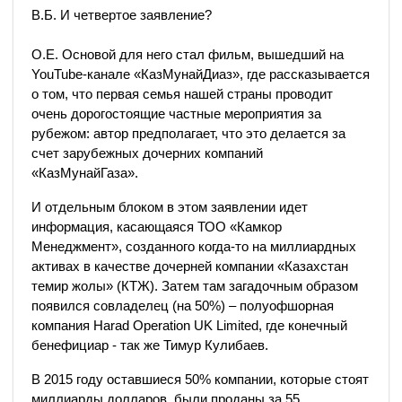
В.Б. И четвертое заявление?
О.Е. Основой для него стал фильм, вышедший на
YouTube-канале «КазМунайДиаз», где рассказывается
о том, что первая семья нашей страны проводит
очень дорогостоящие частные мероприятия за
рубежом: автор предполагает, что это делается за
счет зарубежных дочерних компаний
«КазМунайГаза».
И отдельным блоком в этом заявлении идет
информация, касающаяся ТОО «Камкор
Менеджмент», созданного когда-то на миллиардных
активах в качестве дочерней компании «Казахстан
темир жолы» (КТЖ). Затем там загадочным образом
появился совладелец (на 50%) – полуофшорная
компания Harad Operation UK Limited, где конечный
бенефициар - так же Тимур Кулибаев.
В 2015 году оставшиеся 50% компании, которые стоят
миллиарды долларов, были проданы за 55