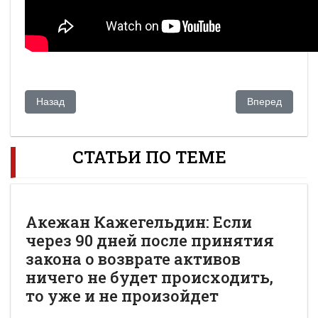
Предыдущий: Акежан Кажегельдин: Как Фонд развития Каз
Следующий: Ак
Назад
Вперед
СТАТЬИ ПО ТЕМЕ
Акежан Кажегельдин: Если
через 90 дней после принятия
закона о возврате активов
ничего не будет происходить,
то уже и не произойдет