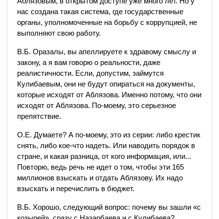
Аблязовым, в открытом доступе уже много лет. Но у
нас создана такая система, где государственные
органы, уполномоченные на борьбу с коррупцией, не
выполняют свою работу.
В.Б. Оразалы, вы апеллируете к здравому смыслу и
закону, а я вам говорю о реальности, даже
реалистичности. Если, допустим, займутся
Кулибаевым, они не будут опираться на документы,
которые исходят от Аблязова. Именно потому, что они
исходят от Аблязова. По-моему, это серьезное
препятствие.
О.Е. Думаете? А по-моему, это из серии: либо крестик
снять, либо кое-что надеть. Или наводить порядок в
стране, и какая разница, от кого информация, или...
Повторю, ведь речь не идет о том, чтобы эти 165
миллионов взыскать и отдать Аблязову. Их надо
взыскать и перечислить в бюджет.
В.Б. Хорошо, следующий вопрос: почему вы зашли «с
козырей», сразу с Назарбаева и с Кулибаева?