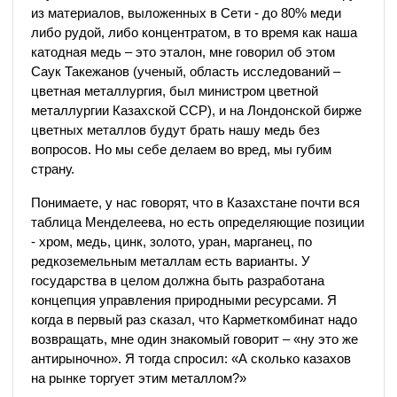
из материалов, выложенных в Сети - до 80% меди
либо рудой, либо концентратом, в то время как наша
катодная медь – это эталон, мне говорил об этом
Саук Такежанов (ученый, область исследований –
цветная металлургия, был министром цветной
металлургии Казахской ССР), и на Лондонской бирже
цветных металлов будут брать нашу медь без
вопросов. Но мы себе делаем во вред, мы губим
страну.
Понимаете, у нас говорят, что в Казахстане почти вся
таблица Менделеева, но есть определяющие позиции
- хром, медь, цинк, золото, уран, марганец, по
редкоземельным металлам есть варианты. У
государства в целом должна быть разработана
концепция управления природными ресурсами. Я
когда в первый раз сказал, что Карметкомбинат надо
возвращать, мне один знакомый говорит – «ну это же
антирыночно». Я тогда спросил: «А сколько казахов
на рынке торгует этим металлом?»