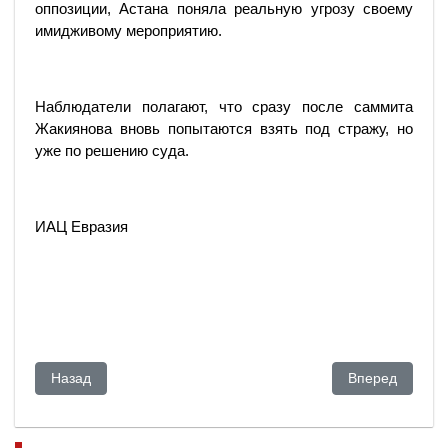
оппозиции, Астана поняла реальную угрозу своему
имидживому мероприятию.
Наблюдатели полагают, что сразу после саммита
Жакиянова вновь попытаются взять под стражу, но
уже по решению суда.
ИАЦ Евразия
Предыдущий: Бернар Бертосса: случай с Бородиным - не 
Следующий: Н
Назад
Вперед