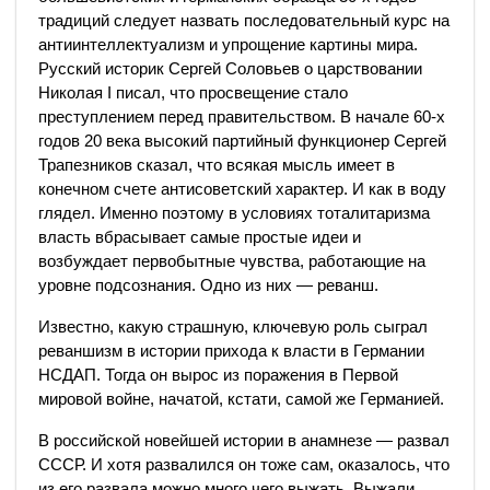
традиций следует назвать последовательный курс на
антиинтеллектуализм и упрощение картины мира.
Русский историк Сергей Соловьев о царствовании
Николая I писал, что просвещение стало
преступлением перед правительством. В начале 60-х
годов 20 века высокий партийный функционер Сергей
Трапезников сказал, что всякая мысль имеет в
конечном счете антисоветский характер. И как в воду
глядел. Именно поэтому в условиях тоталитаризма
власть вбрасывает самые простые идеи и
возбуждает первобытные чувства, работающие на
уровне подсознания. Одно из них — реванш.
Известно, какую страшную, ключевую роль сыграл
реваншизм в истории прихода к власти в Германии
НСДАП. Тогда он вырос из поражения в Первой
мировой войне, начатой, кстати, самой же Германией.
В российской новейшей истории в анамнезе — развал
СССР. И хотя развалился он тоже сам, оказалось, что
из его развала можно много чего выжать. Выжали