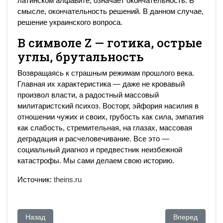
латинском алфавите, означает окончательность. В
смысле, окончательность решений. В данном случае,
решение украинского вопроса.
В символе Z — готика, острые
углы, брутальность
Возвращаясь к страшным режимам прошлого века.
Главная их характеристика — даже не кровавый
произвол власти, а радостный массовый
милитаристский психоз. Восторг, эйфория насилия в
отношении чужих и своих, грубость как сила, эмпатия
как слабость, стремительная, на глазах, массовая
деградация и расчеловечивание. Все это —
социальный диагноз и предвестник неизбежной
катастрофы. Мы сами делаем свою историю.
Источник:
theins.ru
Предыдущий: Энн Эпплбаум: украинцы показали, что межд
Следующий: Оп
Назад
Вперед