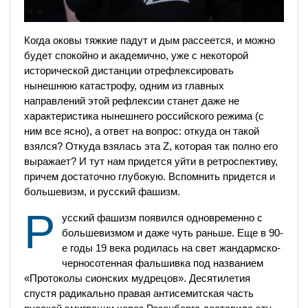
Когда оковы тяжкие падут и дым рассеется, и можно
будет спокойно и академично, уже с некоторой
исторической дистанции отрефлексировать
нынешнюю катастрофу, одним из главных
направлений этой рефлексии станет даже не
характеристика нынешнего российского режима (с
ним все ясно), а ответ на вопрос: откуда он такой
взялся? Откуда взялась эта Z, которая так полно его
выражает? И тут нам придется уйти в ретроспективу,
причем достаточно глубокую. Вспомнить придется и
большевизм, и русский фашизм.
Р
усский фашизм появился одновременно с
большевизмом и даже чуть раньше. Еще в 90-
е годы 19 века родилась на свет жандармско-
черносотенная фальшивка под названием
«Протоколы сионских мудрецов». Десятилетия
спустя радикально правая антисемитская часть