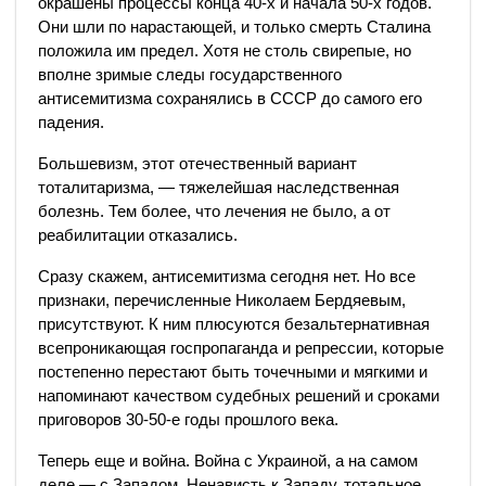
окрашены процессы конца 40-х и начала 50-х годов.
Они шли по нарастающей, и только смерть Сталина
положила им предел. Хотя не столь свирепые, но
вполне зримые следы государственного
антисемитизма сохранялись в СССР до самого его
падения.
Большевизм, этот отечественный вариант
тоталитаризма, — тяжелейшая наследственная
болезнь. Тем более, что лечения не было, а от
реабилитации отказались.
Сразу скажем, антисемитизма сегодня нет. Но все
признаки, перечисленные Николаем Бердяевым,
присутствуют. К ним плюсуются безальтернативная
всепроникающая госпропаганда и репрессии, которые
постепенно перестают быть точечными и мягкими и
напоминают качеством судебных решений и сроками
приговоров 30-50-е годы прошлого века.
Теперь еще и война. Война с Украиной, а на самом
деле — с Западом. Ненависть к Западу, тотальное,