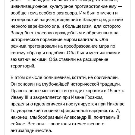
цивилизационное, культурное противостояние ему —
вообще тема особого разговора. Им был отмечен и
гитлеровский нацизм, видевший в Западе средоточие
черного еврейского зла, и большевизм, для которого
Запад был классово враждебным и обреченным на
историческое поражение миром капитала. Оба
режима претендовали на преобразование мира по
своему образу и подобию. Оба были мессианским и
захватническими. Оба ставили на расширение
территорий.
В этом смысле большевизм, кстати, не оригинален.
Он основан на глубочайшей исторической традиции.
Православное мессианство уходит корнями в 15 век к
Ивану III и закрепляется при Иване Грозном,
предельно идеологически постулируется при Николае
I с уваровской теорией официальной народности. И,
наконец, глыбообразный Александр III, почитаемый
сейчас. Все они — апостолы отечественного
антизападничества.