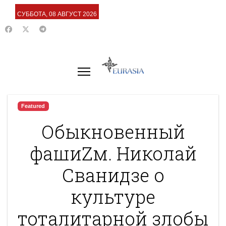
СУББОТА, 08 АВГУСТ 2026
Featured
Обыкновенный
фашиZм. Николай
Сванидзе о
культуре
тоталитарной злобы