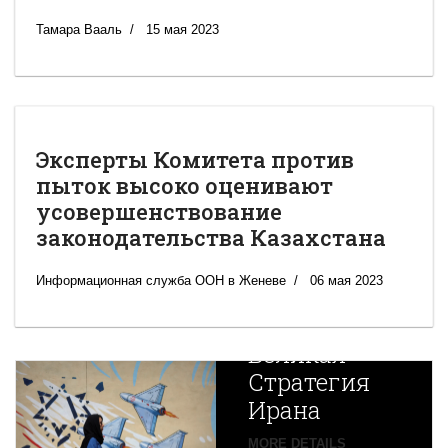
Тамара Вааль
15 мая 2023
Эксперты Комитета против
пыток высоко оценивают
усовершенствование
законодательства Казахстана
Информационная служба ООН в Женеве
06 мая 2023
Новая
Великая
Стратегия
Ирана
Путин
MORE DETAILS