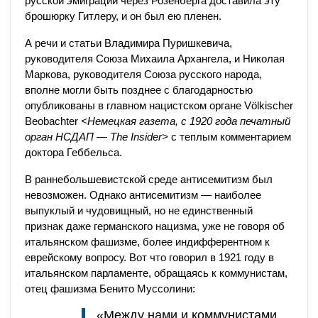
русской эмиграции через Розенберга доставила эту
брошюрку Гитлеру, и он был ею пленен.
А речи и статьи Владимира Пуришкевича,
руководителя Союза Михаила Архангела, и Николая
Маркова, руководителя Союза русского народа,
вполне могли быть позднее с благодарностью
опубликованы в главном нацистском органе Völkischer
Beobachter
<Немецкая газета, с 1920 года печатный
орган НСДАП — The Insider>
с теплым комментарием
доктора Геббельса.
В раннебольшевистской среде антисемитизм был
невозможен. Однако антисемитизм — наиболее
выпуклый и чудовищный, но не единственный
признак даже германского нацизма, уже не говоря об
итальянском фашизме, более индифферентном к
еврейскому вопросу. Вот что говорил в 1921 году в
итальянском парламенте, обращаясь к коммунистам,
отец фашизма Бенито Муссолини:
«Между нами и коммунистами