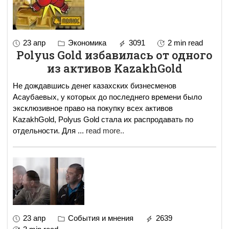
23 апр
Экономика
3091
2 min read
Polyus Gold избавилась от одного
из активов KazakhGold
Не дождавшись денег казахских бизнесменов
Асаубаевых, у которых до последнего времени было
эксклюзивное право на покупку всех активов
KazakhGold, Polyus Gold стала их распродавать по
отдельности. Для
...
read more..
23 апр
События и мнения
2639