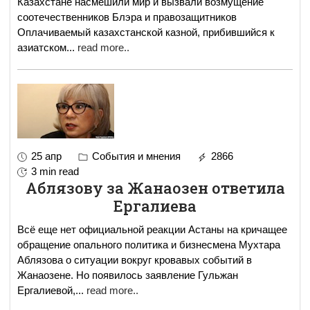
Казахстане насмешили мир и вызвали возмущение
соотечественников Блэра и правозащитников
Оплачиваемый казахстанской казной, прибившийся к
азиатском
...
read more..
25 апр
События и мнения
2866
3 min read
Аблязову за Жанаозен ответила
Ергалиева
Всё еще нет официальной реакции Астаны на кричащее
обращение опального политика и бизнесмена Мухтара
Аблязова о ситуации вокруг кровавых событий в
Жанаозене. Но появилось заявление Гульжан
Ергалиевой,
...
read more..