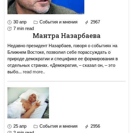
30 апр
События и мнения
2967
7 min read
Мантра Назарбаева
Недавно президент Назарбаев, говоря о событиях на
Ближнем Востоке, позволил себе порассуждать о
природе демократии и специфике ее формирования в
отдельных странах. «Демократия, – сказал он, – это
выбо
...
read more..
25 апр
События и мнения
2956
2 min read