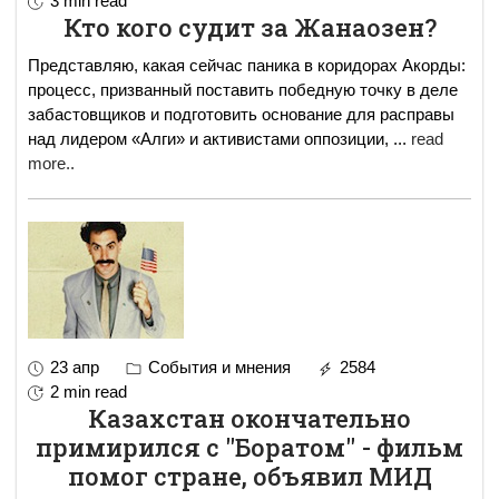
3 min read
Кто кого судит за Жанаозен?
Представляю, какая сейчас паника в коридорах Акорды:
процесс, призванный поставить победную точку в деле
забастовщиков и подготовить основание для расправы
над лидером «Алги» и активистами оппозиции,
...
read
more..
23 апр
События и мнения
2584
2 min read
Казахстан окончательно
примирился с "Боратом" - фильм
помог стране, объявил МИД