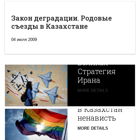
Закон деградации. Родовые
съезды в Казахстане
04 июля 2009
Новая
Великая
Стратегия
Ирана
Путин
MORE DETAILS
экспортирует
В
в Казахстан
Центральной
ненависть
Азии
зарождается
MORE DETAILS
новая