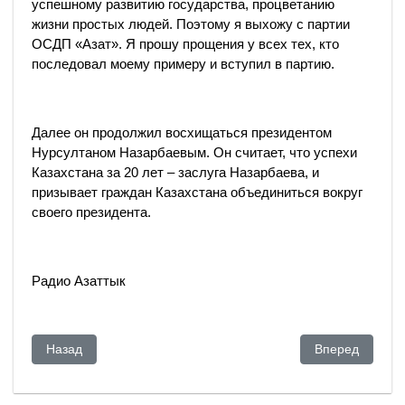
успешному развитию государства, процветанию
жизни простых людей. Поэтому я выхожу с партии
ОСДП «Азат». Я прошу прощения у всех тех, кто
последовал моему примеру и вступил в партию.
Далее он продолжил восхищаться президентом
Нурсултаном Назарбаевым. Он считает, что успехи
Казахстана за 20 лет – заслуга Назарбаева, и
призывает граждан Казахстана объединиться вокруг
своего президента.
Радио Азаттык
Предыдущий: Мухтар Аблязов выводил деньги в США через
Следующий: Та
Назад
Вперед