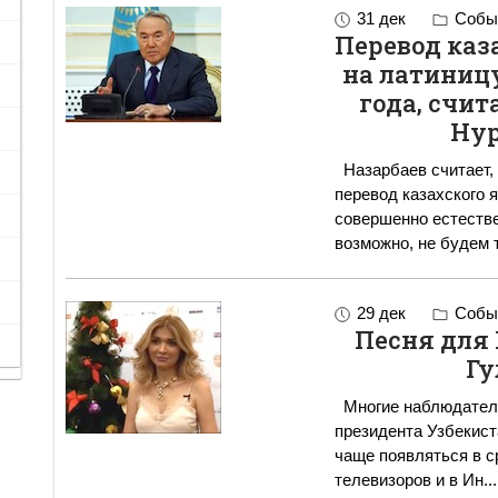
31 дек
Событ
Перевод каз
на латиницу
года, счит
Нур
Назарбаев считает,
перевод казахского 
совершенно естестве
возможно, не будем 
29 дек
Событ
Песня для
Гу
Многие наблюдатели 
президента Узбекист
чаще появляться в с
телевизоров и в Ин
...