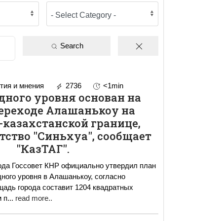
Search
ия и мнения
2736
<1min
дного уровня основан на
ереходе Алашанькоу на
-казахстанской границе,
тство "Синьхуа", сообщает
"КазТАГ".
дного уровня в Алашанькоу, согласно
адь города составит 1204 квадратных
 п
...
read more..