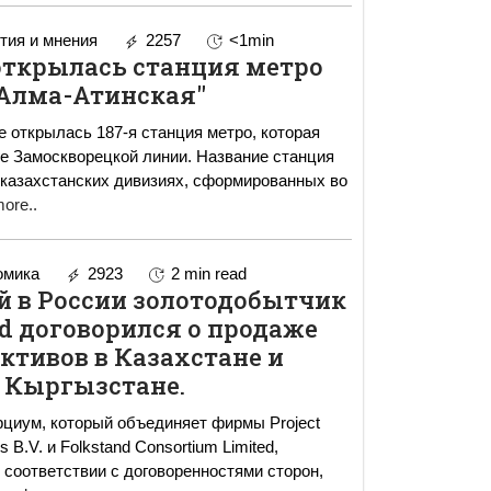
ия и мнения
2257
<1min
открылась станция метро
Алма-Атинская"
 открылась 187-я станция метро, которая
ге Замоскворецкой линии. Название станция
 казахстанских дивизиях, сформированных во
ore..
омика
2923
2 min read
 в России золотодобытчик
ld договорился о продаже
активов в Казахстане и
Кыргызстане.
циум, который объединяет фирмы Project
es B.V. и Folkstand Consortium Limited,
 соответствии с договоренностями сторон,