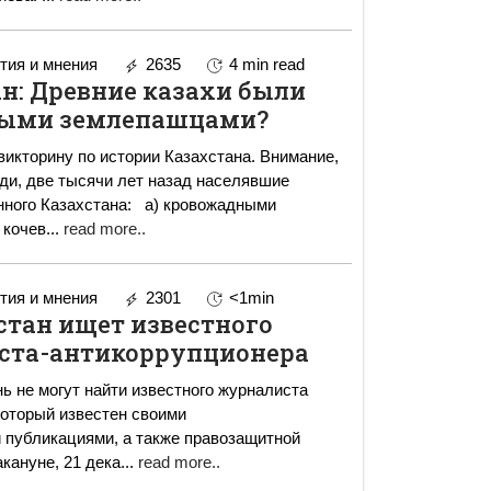
ия и мнения
2635
4 min read
н: Древние казахи были
лыми землепашцами?
икторину по истории Казахстана. Внимание,
ди, две тысячи лет назад населявшие
нного Казахстана: а) кровожадными
 кочев
...
read more..
ия и мнения
2301
<1min
стан ищет известного
ста-антикоррупционера
ь не могут найти известного журналиста
который известен своими
 публикациями, а также правозащитной
ностью. Накануне, 21 дека
...
read more..