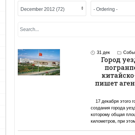
31 дек
Событ
Город уез
погранп
китайско
пишет аген
17 декабря этого года Госсовет КНР официально утвердил план
создания города уез
которому общая площ
километров, при этом