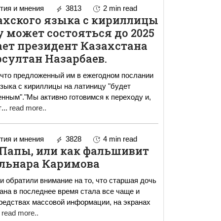
ия и мнения
3813
2 min read
ахского языка с кириллицы
 может состояться до 2025
ает президент Казахстана
султан Назарбаев.
 что предложенный им в ежегодном послании
языка с кириллицы на латиницу "будет
нным"."Мы активно готовимся к переходу и,
т
...
read more..
ия и мнения
3828
4 min read
 Папы, или как фальшивит
льнара Каримова
обратили внимание на то, что старшая дочь
ана в последнее время стала все чаще и
редствах массовой информации, на экранах
read more..