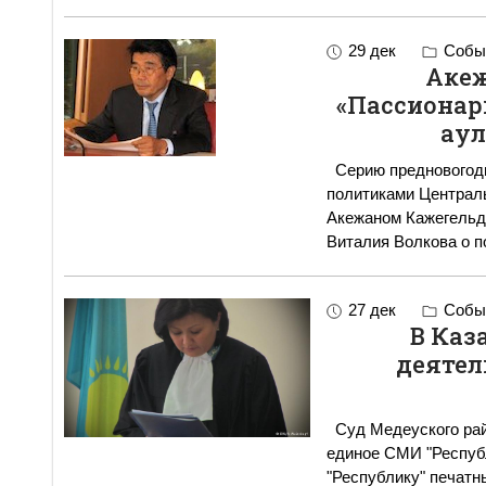
29 дек
Событ
Аке
«Пассионар
аул
Cерию предновогодн
политиками Централ
Акежаном Кажегельди
Виталия Волкова о п
27 дек
Событ
В Каз
деятел
Суд Медеуского рай
единое СМИ "Республ
"Республику" печатн