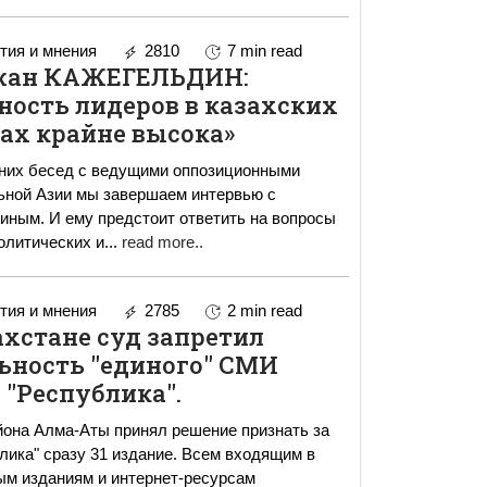
ия и мнения
2810
7 min read
жан КАЖЕГЕЛЬДИН:
ность лидеров в казахских
ах крайне высока»
их бесед с ведущими оппозиционными
ьной Азии мы завершаем интервью с
ным. И ему предстоит ответить на вопросы
олитических и
...
read more..
ия и мнения
2785
2 min read
ахстане суд запретил
ьность "единого" СМИ
"Республика".
она Алма-Аты принял решение признать за
ика" сразу 31 издание. Всем входящим в
ым изданиям и интернет-ресурсам