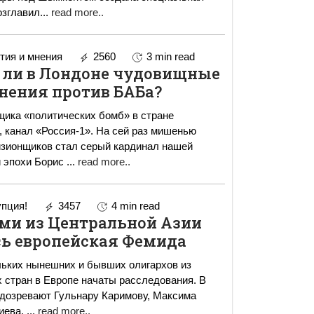
озглавил
...
read more..
ия и мнения
2560
3 min read
 ли в Лондоне чудовищные
нения против БАБа?
ика «политических бомб» в стране
, канал «Россия-1». На сей раз мишенью
изионщиков стал серый кардинал нашей
й эпохи Борис
...
read more..
пция!
3457
4 min read
ми из Центральной Азии
сь европейская Фемида
ьких нынешних и бывших олигархов из
 стран в Европе начаты расследования. В
одозревают Гульнару Каримову, Максима
иева.
...
read more..