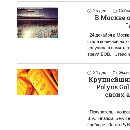
25 дек
Событ
В Москве 
"
24 декабря в Москве
стала конечной на ю
получила в память о
время ВОВ.
...
read m
24 дек
Экон
Крупнейший
Polyus Go
своих 
Покупатель - консор
B.V., Financial Servic
сообщает Лента.Ру.В