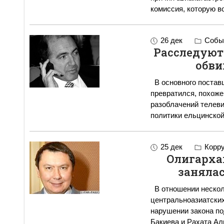
комиссия, которую в
26 дек
Событ
Расследуют
обви
В основного поставщ
превратился, похоже
разоблачений телев
политики ельцинско
25 дек
Корру
Олигарха
заняла
В отношении нескол
центральноазиатских
нарушении закона п
Бакиева и Рахата Ал