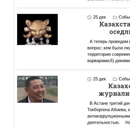
25 дек
Событ
Казахста
осед
А теперь проведем в
вопрос: кем были лю
территорию совреме
варварами;б) дикими
25 дек
Событ
Казах
журнали
В Астане третий ден
Токбергена Абиева, 
антикоррупционными
деятель