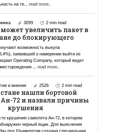
ность на те
...
read more..
омика
3099
2 min read
 может увеличить пакет в
ане до блокирующего
изучают возможность выкупа
(8,4%), заявившей о намерении выйти из
aspian Operating Company, который ведет
о месторождения
...
read more..
ия и мнения
2526
2 min read
хстане нашли бортовой
 Ан-72 и назвали причины
крушения
те крушения самолета Ан-72, в котором
 обнаружен черный ящик. Для выяснения
офы под Шымкентом создана специальная