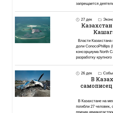
запрещается деятель
27 дек
Экон
Казахстан
Кашаг
Власти Казахстана 
доли ConocoPhillips 
консорциума North C
разработку крупног
26 дек
Событ
В Каза
самописец
В Казахстане на мес
погибли 27 человек,
причин авиакатастр