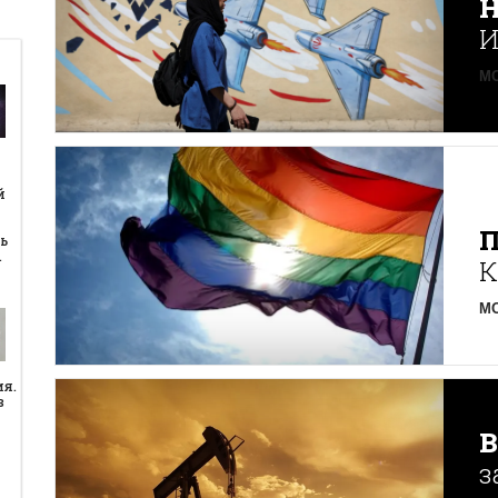
Н
И
MO
й
й
ь
…
К
MO
ия.
в
з