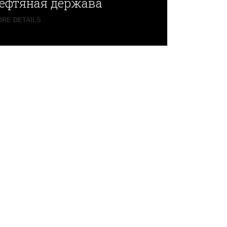
ефтяная держава
RE DETAILS