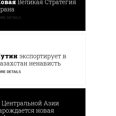
овая
Великая Стратегия
рана
RE DETAILS
Путин
экспортирует в
азахстан ненависть
RE DETAILS
В
Центральной Азии
арождается новая