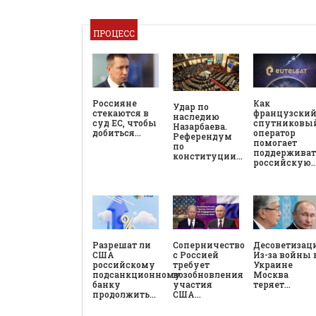
ПРОЦЕСС
Россияне
Как
Удар по
стекаются в
французски
наследию
суд ЕС, чтобы
спутниковы
Назарбаева.
добиться…
оператор
Референдум
помогает
по
поддерживат
конституции…
российскую
Разрешат ли
Соперничество
Десоветизац
США
с Россией
Из-за войны 
российскому
требует
Украине
подсанкционному
возобновления
Москва
банку
участия
теряет…
продолжить…
США…