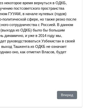
рез некоторое время вернуться в ОДКБ,
зучению постсоветского пространства
еном ГУУАМ, в начале нулевых (годов)
о-политической сфере, но также резко после
ного сотрудничества с Россией. В данном
а (выхода из ОДКБ) было бы большим
ь динамично, и уже в 2014 году мы,
дет руководствоваться Узбекистан в своей
, выход Ташкента из ОДКБ не означает
однако оно, как отметил Власов, будет
.
хим и худшим?
Следующий: Новое глобальное
Вперед