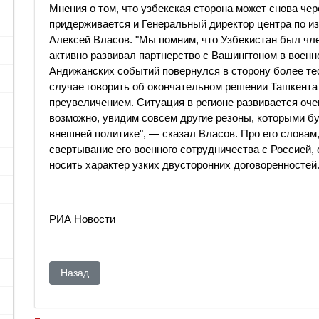
Мнения о том, что узбекская сторона может снова че
придерживается и Генеральный директор центра по и
Алексей Власов. "Мы помним, что Узбекистан был чл
активно развивал партнерство с Вашингтоном в военн
Андижанских событий повернулся в сторону более тес
случае говорить об окончательном решении Ташкент
преувеличением. Ситуация в регионе развивается очен
возможно, увидим совсем другие резоны, которыми бу
внешней политике", — сказал Власов. Про его словам
свертывание его военного сотрудничества с Россией, 
носить характер узких двусторонних договоренностей
РИА Новости
Предыдущий: Неужели придется выбирать между пло
Назад