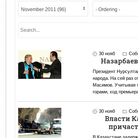
30 нояб
Собы
Назарбаев
Президент Нурсултан
народа. На сей раз 
Масимов. Учитывая т
горами, ход премьера
30 нояб
Собы
Власти К
причаст
В Казахстане задерж