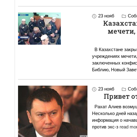
23 нояб
Собы
Казахста
мечети,
В Казахстане закры
учреждениях мечети,
заключенных конфиск
Библию, Новый Заве
23 нояб
Собы
Привет о
Рахат Алиев возмуще
Несколько дней наз
информация о начав
против экс-з
read mor