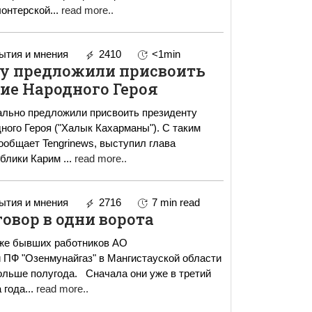
лонтерской
...
read more..
тия и мнения
2410
<1min
у предложили присвоить
ие Народного Героя
ально предложили присвоить президенту
ного Героя ("Халык Кахарманы"). С таким
ообщает Tengrinews, выступил глава
ублики Карим
...
read more..
тия и мнения
2716
7 min read
говор в одни ворота
уже бывших работников АО
 ПФ "Озенмунайгаз" в Мангистауской области
. Сначала они уже в третий
 года
...
read more..