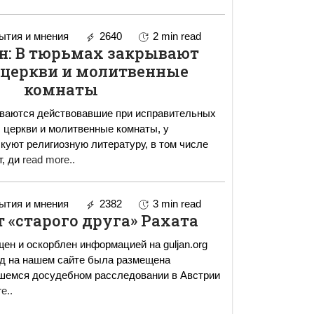
тия и мнения
2640
2 min read
н: В тюрьмах закрывают
 церкви и молитвенные
комнаты
ваются действовавшие при исправительных
 церкви и молитвенные комнаты, у
уют религиозную литературу, в том числе
т, ди
read more..
тия и мнения
2382
3 min read
т «старого друга» Рахата
н и оскорблен информацией на guljan.org
ад на нашем сайте была размещена
шемся досудебном расследовании в Австрии
e..