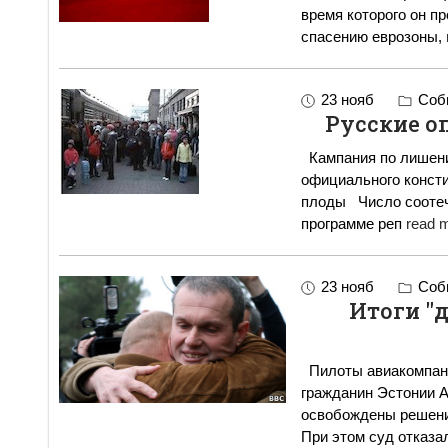
время которого он п
спасению еврозоны,
23 нояб
Собы
Русские о
Кампания по лишени
официального консти
плоды Число соотечественников, переселяющихся в Россию по
программе реп
read m
23 нояб
Собы
Итоги "д
Пилоты авиакомпани
гражданин Эстонии 
освобождены решени
При этом суд отказа