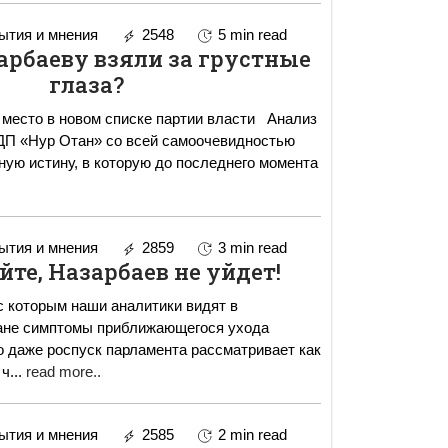
тия и мнения
2548
5 min read
арбаеву взяли за грустные
глаза?
сто в новом списке партии власти Анализ
ДП «Нур Отан» со всей самоочевидностью
ную истину, в которую до последнего момента
тия и мнения
2859
3 min read
йте, Назарбаев не уйдет!
с которым наши аналитики видят в
ане симптомы приближающегося ухода
 ч
...
read more..
тия и мнения
2585
2 min read