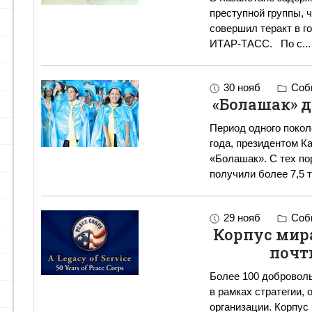
преступной группы, 
совершил теракт в г
ИТАР-ТАСС. По с
...
30 нояб
Собы
«Болашак» 
Период одного поколе
года, президентом К
«Болашак». С тех по
получили более 7,5 
29 нояб
Собы
Корпус мир
почт
Более 100 доброволь
в рамках стратегии,
организации. Корпус