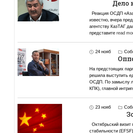
Дело н
Реакция ОСДП «Азат»
известно, вчера пре
агентству КазТАГ да
представите
read mor
24 нояб
Собы
Опп
На предстоящих пар
решила выступить е
ОСДП. По замыслу л
КПК), главной интри
23 нояб
Собы
З
Октябрьский визит 
стабильности (EFSF) 