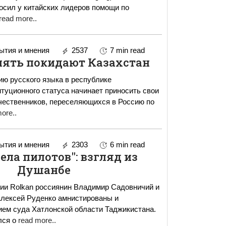
росил у китайских лидеров помощи по
read more..
тия и мнения
2537
7 min read
пять покидают Казахстан
ю русского языка в республике
туционного статуса начинает приносить свои
ore..
тия и мнения
2303
6 min read
ела пилотов": взгляд из
Душанбе
и Rolkan россиянин Владимир Садовничий и
Алексей Руденко амнистированы и
ем суда Хатлонской области Таджикистана.
лся о
read more..