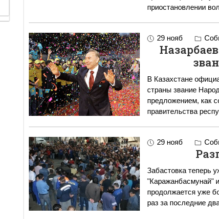
приостановлении во
29 нояб
Собы
Назарбаев
зван
В Казахстане офици
страны звание Народ
предложением, как с
правительства респ
29 нояб
Собы
Раз
Забастовка теперь 
"Каражанбасмунай" и
продолжается уже больше полугода
раз за последние два