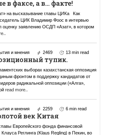
е в факсе, а в... факте!
 на высказывание главы ЦИКа Как
дседатель ЦИК Владимир Фоос в интервью
л оценку заявлению ОСДП «Азат», в котором
e..
тия и мнения
2469
13 min read
озиционный тупик.
ламентских выборах казахстанская оппозиция
диным фронтом в поддержку кандидатов от
идеров радикальной оппозиции («Алга»,
гой
read more..
тия и мнения
2259
6 min read
олотой век Китая
главы Европейского фонда финансовой
Клауса Реглинга (Klaus Regling) в Пекин, во