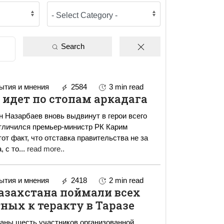
Search
тия и мнения
2584
3 min read
 идет по стопам аркадага
 Назарбаев вновь выдвинут в герои всего
отличился премьер-министр РК Карим
от факт, что отставка правительства не за
, с то
...
read more..
тия и мнения
2418
2 min read
азахстана поймали всех
ных к теракту в Таразе
аны шесть участников организованной