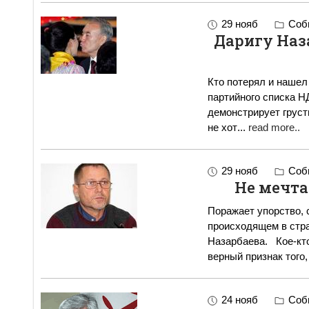
29 нояб
Собы
Даригу Наз
Кто потерял и нашел ме
партийного списка Н
демонстрирует груст
не хот
...
read more..
29 нояб
Собы
Не мечта
Поражает упорство, 
происходящем в стр
Назарбаева. Кое-кто даже роспуск парламента рассматривает как
верный признак того,
24 нояб
Собы