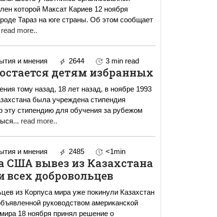
член которой Максат Кариев 12 ноября
ороде Тараз на юге страны. Об этом сообщает
read more..
тия и мнения
2644
3 min read
достается детям избранных
ния тому назад, 18 лет назад, в ноябре 1993
азахстана была учреждена стипендия
р эту стипендию для обучения за рубежом
тыся
...
read more..
тия и мнения
2485
<1min
а США вывез из Казахстана
и всех добровольцев
цев из Корпуса мира уже покинули Казахстан
 объявленной руководством американской
 мира 18 ноября принял решение о