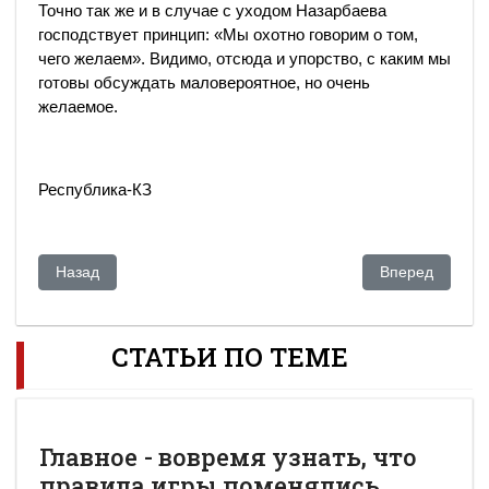
Точно так же и в случае с уходом Назарбаева
господствует принцип: «Мы охотно говорим о том,
чего желаем». Видимо, отсюда и упорство, с каким мы
готовы обсуждать маловероятное, но очень
желаемое.
Республика-КЗ
Предыдущий: Даригу Назарбаеву взяли за грустные глаза?
Следующий: Дел
Назад
Вперед
СТАТЬИ ПО ТЕМЕ
Главное - вовремя узнать, что
правила игры поменялись...