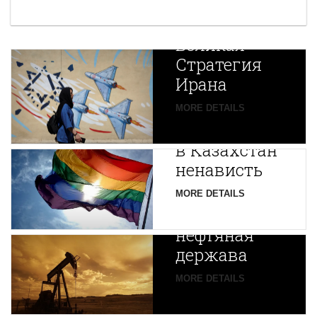
Новая
Великая
Стратегия
Ирана
Путин
MORE DETAILS
экспортирует
В
в Казахстан
Центральной
ненависть
Азии
зарождается
MORE DETAILS
новая
нефтяная
держава
MORE DETAILS