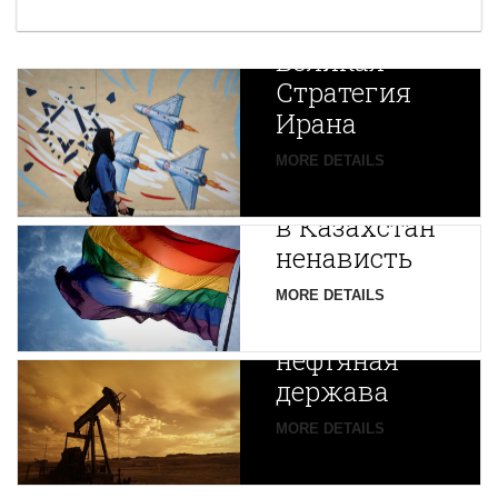
Новая
Великая
Стратегия
Ирана
Путин
MORE DETAILS
экспортирует
В
в Казахстан
Центральной
ненависть
Азии
зарождается
MORE DETAILS
новая
нефтяная
держава
MORE DETAILS