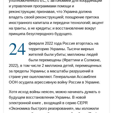
уполномоченного ЕС, с автономией для координации
и управления программами помощи и
реконструкции; признавая, что Украина должна
владеть своей реконструкцией; поощрение притока
иностранного капитала и передачи технологий; акцент
на гранты, а не кредиты; и восстановление вокруг
принципа безуглеродного будущего.
24
февраля 2022 года Россия вторглась на
территорию Украины. Тысячи мирных
жителей были убиты; миллионы людей
были перемещены (Фраттини и Солмоне,
2022), в том числе 2 миллиона детей, перемещенных
за пределы Украины; а масштабы разрушений в
стране уже ошеломляют. Генеральная Ассамблея
ООН осудила агрессивную войну России в Украине.
Хотя исход войны неясен, можно начинать думать о
будущем восстановлении Украины. В новой
электронной книге , входящей в серию CEPR
«Экономика быстрого реагирования», мы изложили