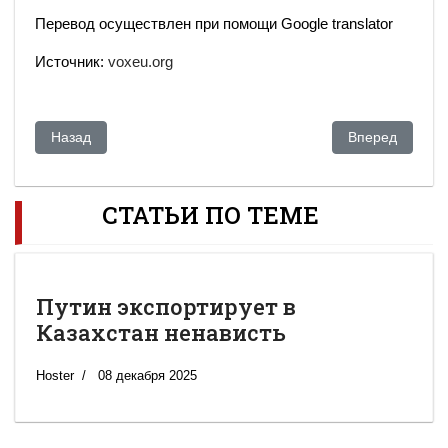
Перевод осуществлен при помощи Google translator
Источник:
voxeu.org
Предыдущий: Европарламент проголосовал за полное и нем
Следующий: Ки
Назад
Вперед
СТАТЬИ ПО ТЕМЕ
Путин экспортирует в
Казахстан ненависть
Hoster
08 декабря 2025