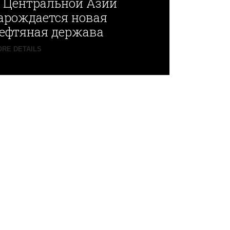
В
Центральной Азии
арождается новая
ефтяная держава
RE DETAILS