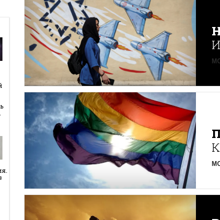
Н
И
MO
й
й
ь
…
К
MO
ия.
в