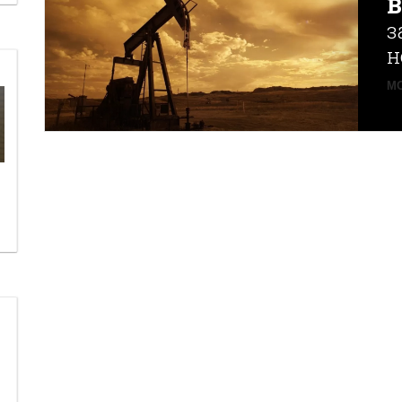
з
н
MO