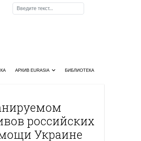
Поиск
КА
АРХИВ EURASIA
БИБЛИОТЕКА
анируемом
ивов российских
омощи Украине