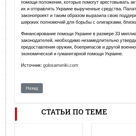
помощи положения, которые помогут арестовывать ак
их и отправлять Украине вырученные средства. Пала
законопроект и таким образом выразила свою подде
широких полномочий для борьбы с олигархами, близк
Финансирование помощи Украине в размере 33 миллиа
законодателей, необходимо незамедлительно утверди
предоставления оружия, боеприпасов и другой военно
экономической и гуманитарной помощи Украине.
Источник:
golosameriki.com
Предыдущий: Безвыходное военное положение. Истощ
Назад
СТАТЬИ ПО ТЕМЕ