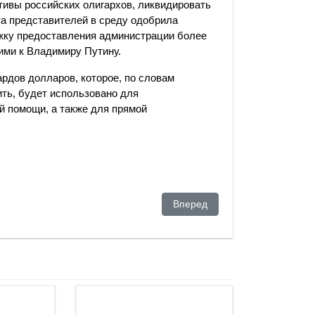
тивы российских олигархов, ликвидировать
та представителей в среду одобрила
ржку предоставления администрации более
ими к Владимиру Путину.
рдов долларов, которое, по словам
ть, будет использовано для
й помощи, а также для прямой
ение ресурсов заставит Москву выбирать между капитуляцией и 
Следующий: "Где вы были восе
Вперед