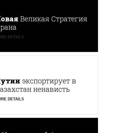
овая
Великая Стратегия
рана
RE DETAILS
Путин
экспортирует в
азахстан ненависть
RE DETAILS