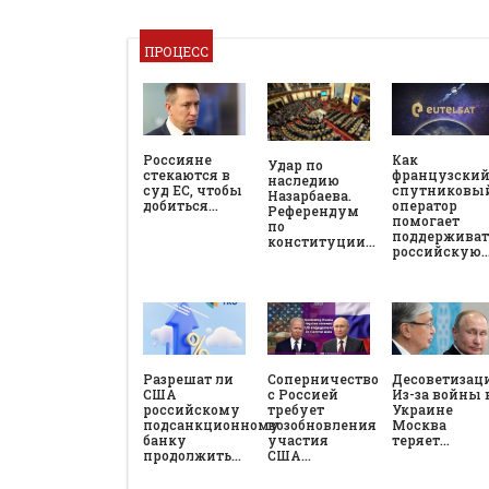
ПРОЦЕСС
Россияне
Как
Удар по
стекаются в
французски
наследию
суд ЕС, чтобы
спутниковы
Назарбаева.
добиться…
оператор
Референдум
помогает
по
поддерживат
конституции…
российскую
Разрешат ли
Соперничество
Десоветизац
США
с Россией
Из-за войны 
российскому
требует
Украине
подсанкционному
возобновления
Москва
банку
участия
теряет…
продолжить…
США…