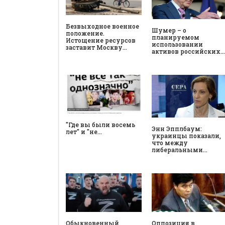
Безвыходное военное
Шумер – о
положение.
планируемом
Истощение ресурсов
использовании
заставит Москву…
активов российских…
"Где вы были восемь
Энн Эпплбаум:
лет" и "не…
украинцы показали,
что между
либеральными…
Обыкновенный
Оппозиция в