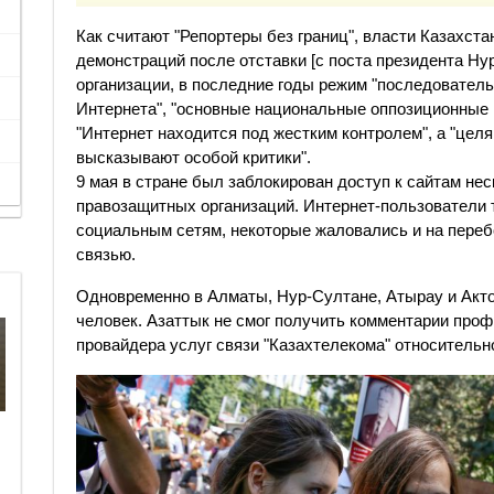
Как считают "Репортеры без границ", власти Казахста
демонстраций после отставки [с поста президента Ну
организации, в последние годы режим "последовател
Интернета", "основные национальные оппозиционные 
"Интернет находится под жестким контролем", а "цел
высказывают особой критики".
9 мая в стране был заблокирован доступ к сайтам не
правозащитных организаций. Интернет-пользователи т
социальным сетям, некоторые жаловались и на переб
связью.
Одновременно в Алматы, Нур-Султане, Атырау и Акт
человек. Азаттык не смог получить комментарии про
провайдера услуг связи "Казахтелекома" относительн