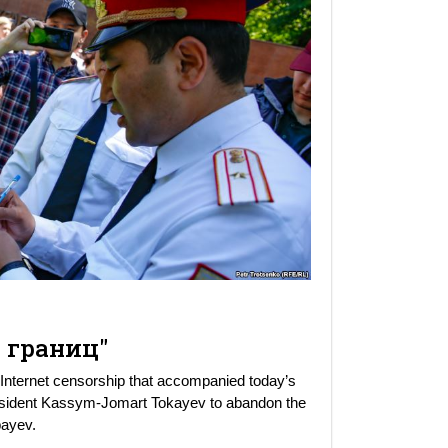
 границ"
nternet censorship that accompanied today’s
President Kassym-Jomart Tokayev to abandon the
bayev.