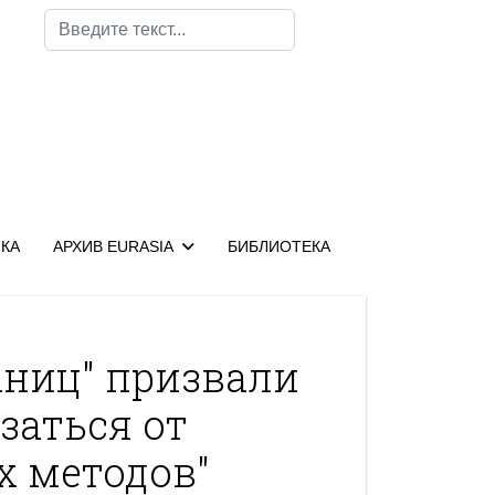
Поиск
КА
АРХИВ EURASIA
БИБЛИОТЕКА
аниц" призвали
заться от
х методов"