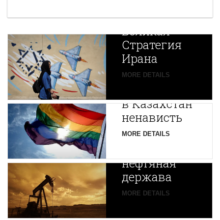
Новая
Великая
Стратегия
Ирана
Путин
MORE DETAILS
экспортирует
В
в Казахстан
Центральной
ненависть
Азии
зарождается
MORE DETAILS
новая
нефтяная
держава
MORE DETAILS