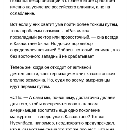
Попытка дезорганизации в стране в итоге сработает
именно на усиление российского влияния, а не на
ослабление.
Вот если у них хватит ума пойти более тонким путем,
тогда проблемы возможны. «Развилка» —
прозападный вектор или провосточный, — она всегда
в Казахстане была. Но до сих пор выбор
определялся позицией Елбасы, который понимал, что
без восточного западный не срабатывает.
Теперь же, когда он отходит от активной
деятельности, «вестернизация» элит казахстанских
вполне возможна. Но, судя по всему, американцы
идут первым путем.
«СП»: — А сами мы, по-вашему, достаточно делаем
для того, чтобы воспрепятствовать планам
американцев воспитать еще одно поколение
манкуртов — теперь уже в Казахстане? Тот же
Нусупбаев, например, неоднократно предупреждал,
что в Казахстане «начался тот же процесс, что и на