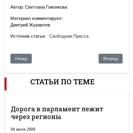
Автор: Светлана Гомзикова
Материал комментируют:
Дмитрий Журавлев
Источник статьи:
Свободная Пресса
Предыдущий: "Репортеры без границ" призвали Токаева отк
Следующий: Ст
Назад
Вперед
СТАТЬИ ПО ТЕМЕ
Дорога в парламент лежит
через регионы
04 июля 2009