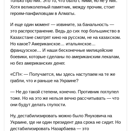
только про них. Это то, что было с ними, но не у них.
Хотя великолепный памятник, между прочим, стоит
героям-панфиловцам в Алматы.
И еще один момент — извините, за банальность —
это распространение. Ведь до сих пор большинство в
Казахстане смотрят кино на русском, не на казахском.
Но какое? Американское… итальянское…
французское… И наши бесконечные милицейские
боевики, которые сделаны по американским лекалам,
но без американских денег.
«СП»: — Получается, мы здесь наступаем на те же
грабли, что и раньше на Украине?
— Не до такой степени, конечно. Противник поглупел
тоже. Но на это же нельзя вечно рассчитывать — что
они будут делать глупости.
Ну, дестабилизировать можно было Януковича на
Украине, где ни один президент два срока не сидит. Но
дестабилизировать Назарбаева — это