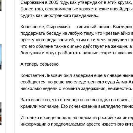
Сыроежкин в 2005 году, как утверждают в этих кругах
Более того, осведомленные казахстанские инсайдеры 
судить как иностранного гражданина...
Конечно же, Сыроежкин — типичный шпион. Выглядит и
поддержать беседу на любую тему, что чрезвычайно 
преступного рода занятий, этим он и меня подкупил п
что его обаяние также сильно действует на женщин, а
болтушки и могут разболтать важные секреты «казахс
А теперь серьезно.
Константин Львович был задержан еще в январе нынеш
сообщается, по решению следственного суда Алма-Аты
несколько недель с момента задержания, неизвестно.
Зато известно, что с тех пор он не выходил на связь,
хранили молчание. Его исчезновение выглядело таин
И только в конце апреля на одном из российских инт
информации о предполагаемом аресте известного кит