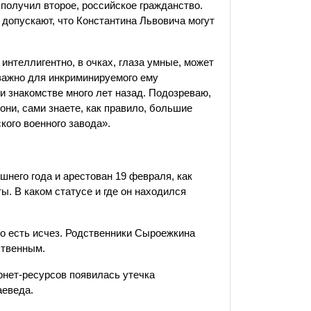
, получил второе, российское гражданство.
допускают, что Константина Львовича могут
нтеллигентно, в очках, глаза умные, может
важно для инкриминируемого ему
ри знакомстве много лет назад. Подозреваю,
 они, сами знаете, как правило, большие
кого военного завода».
него года и арестован 19 февраля, как
. В каком статусе и где он находился
 то есть исчез. Родственники Сыроежкина
ственным.
ернет-ресурсов появилась утечка
аеведа.