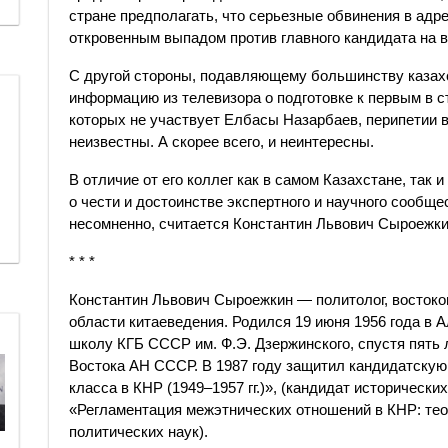
стране предполагать, что серьезные обвинения в адр
откровенным выпадом против главного кандидата на 
С другой стороны, подавляющему большинству казах
информацию из телевизора о подготовке к первым в с
которых не участвует Елбасы Назарбаев, перипетии 
неизвестны. А скорее всего, и неинтересны.
В отличие от его коллег как в самом Казахстане, так и
о чести и достоинстве экспертного и научного сообще
несомненно, считается Константин Львович Сыроежки
* * *
Константин Львович Сыроежкин — политолог, востоко
области китаеведения. Родился 19 июня 1956 года в 
школу КГБ СССР им. Ф.Э. Дзержинского, спустя пять
Востока АН СССР. В 1987 году защитил кандидатскую
класса в КНР (1949–1957 гг.)», (кандидат исторически
«Регламентация межэтнических отношений в КНР: теори
политических наук).