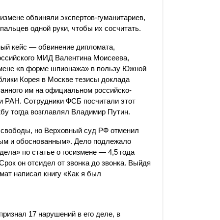
сизмене обвиняли экспертов-гуманитариев,
пальцев одной руки, чтобы их сосчитать.
ный кейс — обвинение дипломата,
российского МИД Валентина Моисеева,
измене «в форме шпионажа» в пользу Южной
блики Корея в Москве тезисы доклада
танного им на официальном российско-
и РАН. Сотрудники ФСБ посчитали этот
у тогда возглавлял Владимир Путин.
 свободы, но Верховный суд РФ отменил
нным и обоснованным». Дело подлежало
ела» по статье о госизмене — 4,5 года
Срок он отсидел от звонка до звонка. Выйдя
мат написал книгу «Как я был
признал 17 нарушений в его деле, в