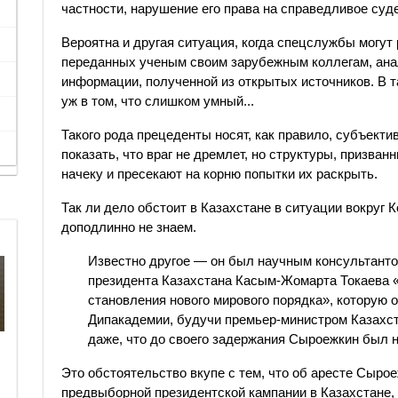
частности, нарушение его права на справедливое суде
Вероятна и другая ситуация, когда спецслужбы могут
переданных ученым своим зарубежным коллегам, ана
информации, полученной из открытых источников. В т
уж в том, что слишком умный...
Такого рода прецеденты носят, как правило, субъект
показать, что враг не дремлет, но структуры, призва
начеку и пресекают на корню попытки их раскрыть.
Так ли дело обстоит в Казахстане в ситуации вокруг
доподлинно не знаем.
Известно другое — он был научным консультант
президента Казахстана Касым-Жомарта Токаева «
становления нового мирового порядка», которую 
Дипакадемии, будучи премьер-министром Казахст
даже, что до своего задержания Сыроежкин был 
Это обстоятельство вкупе с тем, что об аресте Сырое
предвыборной президентской кампании в Казахстане,