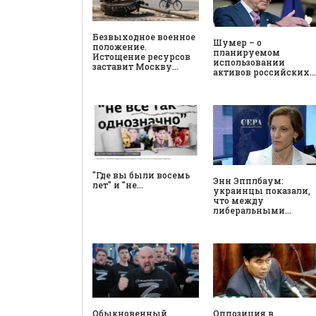
Безвыходное военное
Шумер – о
положение.
планируемом
Истощение ресурсов
использовании
заставит Москву…
активов российских…
"Где вы были восемь
Энн Эпплбаум:
лет" и "не…
украинцы показали,
что между
либеральными…
Обыкновенный
Оппозиция в