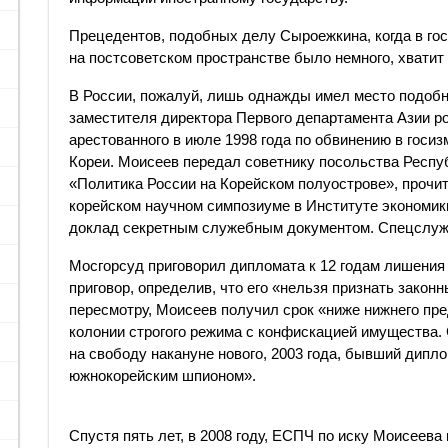
Прецедентов, подобных делу Сыроежкина, когда в го
на постсоветском пространстве было немного, хватит 
В России, пожалуй, лишь однажды имел место подоб
заместителя директора Первого департамента Азии 
арестованного в июле 1998 года по обвинению в гос
Кореи. Моисеев передал советнику посольства Респу
«Политика России на Корейском полуострове», прочи
корейском научном симпозиуме в Институте экономик
доклад секретным служебным документом. Спецслужб
Мосгорсуд приговорил дипломата к 12 годам лишения
приговор, определив, что его «нельзя признать зако
пересмотру, Моисеев получил срок «ниже нижнего пред
колонии строгого режима с конфискацией имущества. 
на свободу накануне нового, 2003 года, бывший дипло
южнокорейским шпионом».
Спустя пять лет, в 2008 году, ЕСПЧ по иску Моисеева 