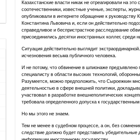
Казахстанские власти никак не отреагировали на это с
соотечественники, известные ученые, эксперты, жур
опубликовали в интернете обращение к руководству К
Константина Львовича и, если он действительно подо
справедливое и беспристрастное расследование обви
присоединились десятки иностранных коллег, среди ни
Ситуация действительно выглядит экстраординарной. 
исчезновения весьма публичного человека.
И не потому, что обвинение в шпионаже предъявлено п
специалисту в области высоких технологий, оборонны
Разумеется, можно предположить, что Сыроежкин мн
деятельностью в сфере внешней политики, докладыва
участвовал в разработке внешнеполитических концепц
требовала определенного допуска к государственным 
Но мы этого не знаем.
Тем не менее в судебном процессе, а он, без сомнени
следствие должно будет представить убедительные 
информации иностранному государству.