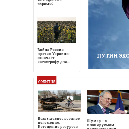
ворами?
Война России
против Украины
ПУТИН ЭК
означает
катастрофу для…
СОБЫТИЯ
Безвыходное военное
Шумер – о
положение.
планируемом
Истощение ресурсов
использовании