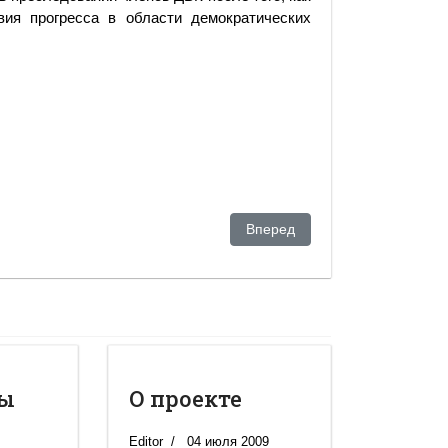
вия прогресса в области демократических
ла против Жакиянова прокуратура РК дала санкцию на его арест
Следующий: Заявление ДВК 
Вперед
ты
О проекте
Editor
04 июля 2009