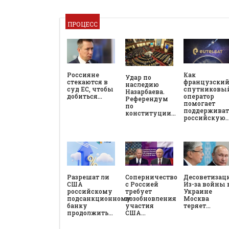
ПРОЦЕСС
Россияне
Как
Удар по
стекаются в
французски
наследию
суд ЕС, чтобы
спутниковы
Назарбаева.
добиться…
оператор
Референдум
помогает
по
поддерживат
конституции…
российскую
Разрешат ли
Соперничество
Десоветизац
США
с Россией
Из-за войны 
российскому
требует
Украине
подсанкционному
возобновления
Москва
банку
участия
теряет…
продолжить…
США…