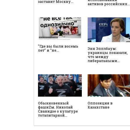
заставит Москву…
активов российских…
"Где вы были восемь
Энн Эпплбаум:
лет" и "не…
украинцы показали,
что между
либеральными…
Обыкновенный
Оппозиция в
фашиZм. Николай
Казахстане
Сванидзе о культуре
тоталитарной…