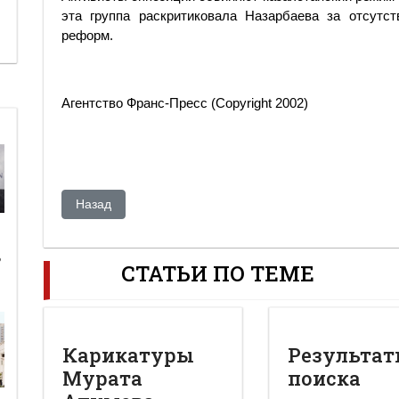
эта группа раскритиковала Назарбаева за отсутст
реформ.
Агентство Франс-Пресс (Copyright 2002)
Предыдущий: В связи с расследованием уголовного де
Назад
ь
СТАТЬИ ПО ТЕМЕ
Карикатуры
Результа
Мурата
поиска