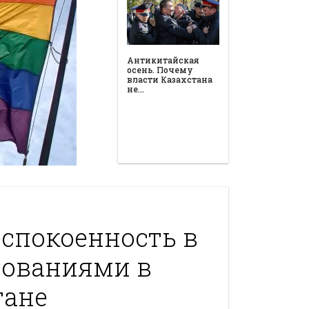
Антикитайская
осень. Почему
власти Казахстана
не…
спокоенность в
дованиями в
тане