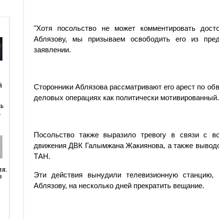
"Хотя посольство не может комментировать досто
Аблязову, мы призываем освободить его из предв
заявлении.
й
й
Сторонники Аблязова рассматривают его арест по об
деловых операциях как политически мотивированный.
ь
…
Посольство также выразило тревогу в связи с в
движения ДВК Галымжана Жакиянова, а также выводо
ТАН.
ия.
Эти действия вынудили телевизионную станцию,
в
Аблязову, на несколько дней прекратить вещание.