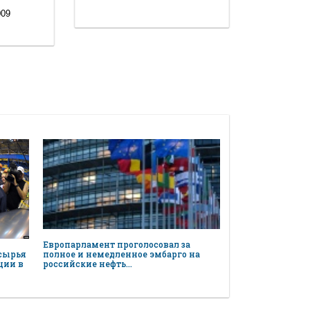
009
Европарламент проголосовал за
 сырья
полное и немедленное эмбарго на
ции в
российские нефть…