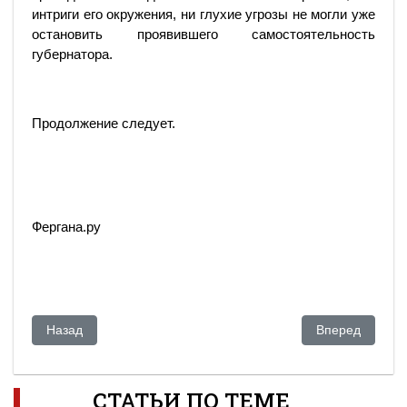
интриги его окружения, ни глухие угрозы не могли уже
остановить проявившего самостоятельность
губернатора.
Продолжение следует.
Фергана.ру
Предыдущий: Уголовные дела против Жакиянова развалива
Следующий: РН
Назад
Вперед
СТАТЬИ ПО ТЕМЕ