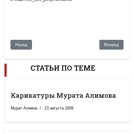
Предыдущий: Казахский выбор из двух зол
Следующий: Кл
Назад
Вперед
СТАТЬИ ПО ТЕМЕ
Карикатуры Мурата Алимова
Мурат Алимов
23 августа 2009