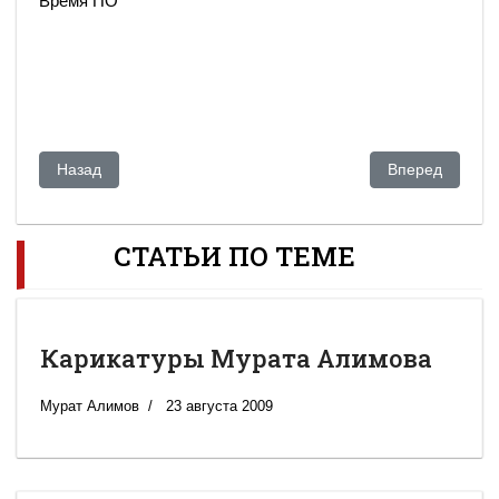
Время ПО
Предыдущий: Призрак Алиева бродит по Казахстану
Следующий: «К
Назад
Вперед
СТАТЬИ ПО ТЕМЕ
Карикатуры Мурата Алимова
Мурат Алимов
23 августа 2009