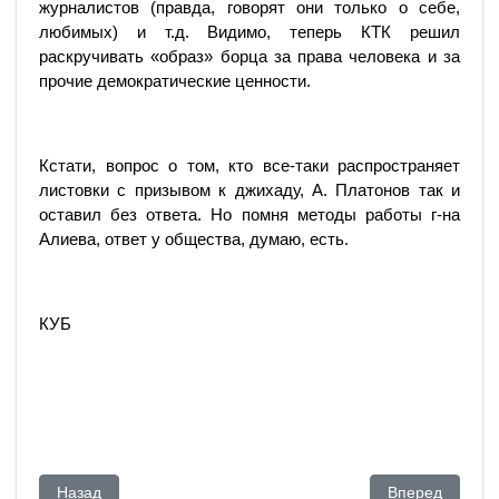
журналистов (правда, говорят они только о себе,
любимых) и т.д. Видимо, теперь КТК решил
раскручивать «образ» борца за права человека и за
прочие демократические ценности.
Кстати, вопрос о том, кто все-таки распространяет
листовки с призывом к джихаду, А. Платонов так и
оставил без ответа. Но помня методы работы г-на
Алиева, ответ у общества, думаю, есть.
КУБ
Предыдущий: Противостояние принимает опасный характе
Следующий: См
Назад
Вперед