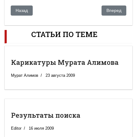
Предыдущий: Астанинские тайны: как один МИД трех посл
Следующий: По
Назад
Вперед
СТАТЬИ ПО ТЕМЕ
Карикатуры Мурата Алимова
Мурат Алимов
23 августа 2009
Результаты поиска
Editor
16 июля 2009