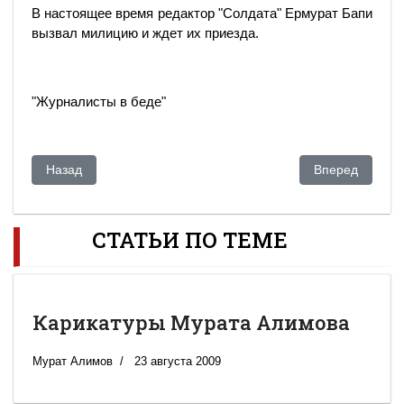
В настоящее время редактор "Солдата" Ермурат Бапи
вызвал милицию и ждет их приезда.
"Журналисты в беде"
Предыдущий: Шымкентская мафия
Следующий: O
Назад
Вперед
СТАТЬИ ПО ТЕМЕ
Карикатуры Мурата Алимова
Мурат Алимов
23 августа 2009