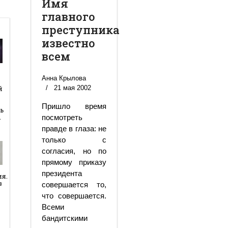
Имя
главного
преступника
известно
всем
Анна Крылова
й
21 мая 2002
й
Пришло время
ь
…
посмотреть
правде в глаза: не
только с
согласия, но по
прямому приказу
президента
ия.
в
совершается то,
что совершается.
Всеми
бандитскими