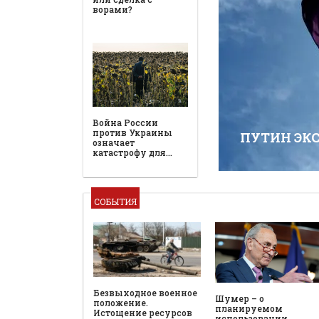
ворами?
Война России
против Украины
ПУТИН ЭК
означает
катастрофу для…
СОБЫТИЯ
Безвыходное военное
Шумер – о
положение.
планируемом
Истощение ресурсов
использовании