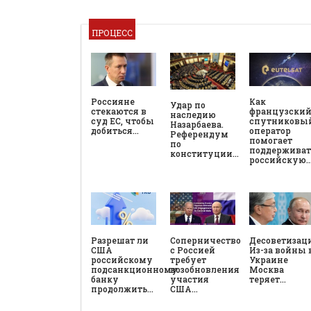
ПРОЦЕСС
Россияне
Как
Удар по
стекаются в
французски
наследию
суд ЕС, чтобы
спутниковы
Назарбаева.
добиться…
оператор
Референдум
помогает
по
поддерживат
конституции…
российскую
Разрешат ли
Соперничество
Десоветизац
США
с Россией
Из-за войны 
российскому
требует
Украине
подсанкционному
возобновления
Москва
банку
участия
теряет…
продолжить…
США…