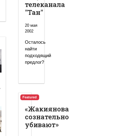
телеканала
"Тан"
20 мая
2002
Осталось
найти
подходящий
предлог?
ь
Featured
«Жакиянова
сознательно
убивают»