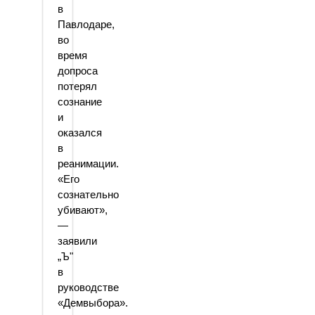
в
Павлодаре,
во
время
допроса
потерял
сознание
и
оказался
в
реанимации.
«Его
сознательно
убивают»,
—
заявили
„Ъ"
в
руководстве
«Демвыбора».