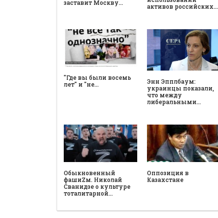
заставит Москву…
активов российских…
"Где вы были восемь
Энн Эпплбаум:
лет" и "не…
украинцы показали,
что между
либеральными…
Обыкновенный
Оппозиция в
фашиZм. Николай
Казахстане
Сванидзе о культуре
тоталитарной…