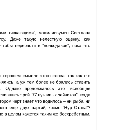
ками тявкающими", мажилисвумен Светлана
усу. Даже такую нелестную оценку, как
 чтобы перерасти в "волкодавов", пока что
м хорошем смысле этого слова, так как его
снялись, а уж тем более не боялись ставить
ы. Однако продолжалось это "всеобщее
енившись эрой "77 пугливых зайчиков", когда
тором черт знает что водилось – ни рыба, ни
мент еще двух партий, кроме "Нур Отана"?
лис в целом кажется таким же бесхребетным,