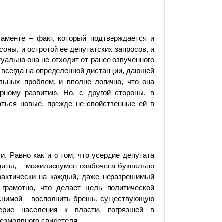
аменте – факт, который подтверждается и
ны, и остротой ее депутатских запросов, и
уально она не отходит от ранее озвученного
я всегда на определенной дистанции, дающей
льных проблем, и вполне логично, что она
рному развитию. Но, с другой стороны, в
аться новые, прежде не свойственные ей в
и. Равно как и о том, что усердие депутата
щиты, – мажилисвумен озабочена буквально
 практически на каждый, даже неразрешимый
 грамотно, что делает цель политической
яснимой – восполнить брешь, существующую
ерие населения к власти, погрязшей в
езмолв­ного свидетеля.