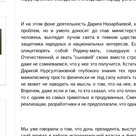
И на этом фоне деятельность Дариги Назарбаевой, к
проблем, но и умело доносит до глав министерст
человека, выглядит лучом света в темном царств
защитника народных и национальных интересов. Ещ
олицетворять собой Родину-мать, сошедшую 
Отечественной, и звать "сыновей" своих вместе ст
даже не сомневаемся, что у нее это получится. Кстат
Даригой Нурсултановной глубокого знания тех пр
мажилисмену просто физически не под силу копать так
не может не наводить на мысль о том, что на нее, 
Впрочем, даже если и так, то кто сказал, что это пло
то с одним из самых грамотных и продуманных. Смее
реализации, разработчики и не предполагали, что од
Мы уже говорили о том, что дочь президента, выступ
ский провал в работе исполнительной власти и фак