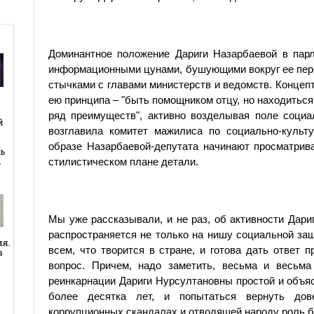
Доминантное положение Дариги Назарбаевой в парл
информационными цунами, бушующими вокруг ее персо
стычками с главами министерств и ведомств. Концепт
ею принципа – "быть помощником отцу, но находитьс
й
ряд преимуществ", активно возделывая поле социа
й
возглавила комитет мажилиса по социально-культу
образе Назарбаевой-депутата начинают просматрив
ь
…
стилистическом плане детали.
Мы уже рассказывали, и не раз, об активности Дариг
распространяется не только на нишу социальной за
ия.
всем, что творится в стране, и готова дать ответ
в
вопрос. Причем, надо заметить, весьма и весьма
реинкарнации Дариги Нурсултановны простой и объ
более десятка лет, и попытаться вернуть дов
коррупционных скандалах и отводящей народу роль б