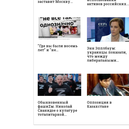
заставит Москву…
активов российских…
"Где вы были восемь
Энн Эпплбаум:
лет" и "не…
украинцы показали,
что между
либеральными…
Обыкновенный
Оппозиция в
фашиZм. Николай
Казахстане
Сванидзе о культуре
тоталитарной…