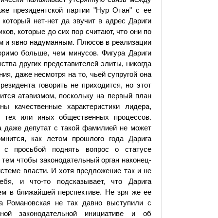
же президентской партии "Нур Отан" с ее
 который нет-нет да звучит в адрес Дариги
ов, которые до сих пор считают, что они по
ым и явно надуманным. Плюсов в реализации
оримо больше, чем минусов. Фигура Дариги
ства других представителей элиты, никогда
ия, даже несмотря на то, чьей супругой она
резидента говорить не приходится, но этот
вится атавизмом, поскольку на первый план
ны качественные характеристики лидера,
д тех или иных общественных процессов.
а даже депутат с такой фамилией не может
омнится, как летом прошлого года Дарига
 с просьбой поднять вопрос о статусе
с тем чтобы законодательный орган наконец-
стеме власти. И хотя предложение так и не
бя, и что-то подсказывает, что Дарига
ем в ближайшей перспективе. Не зря же ее
а Романовская не так давно выступили с
дной законодательной инициативе и об