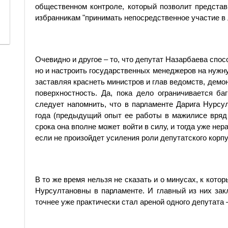
общественном контроле, который позволит предста
избранникам "принимать непо­средственное участие в 
Очевидно и другое – то, что депутат Назарбаева спос
но и настроить государственных менеджеров на нужну
заставляя краснеть министров и глав ведомств, дем
поверхностность. Да, пока дело ограничивается б
следует напомнить, что в парламенте Дарига Нурсу
года (предыдущий опыт ее работы в мажилисе вряд л
срока она вполне может войти в силу, и тогда уже не
если не произойдет усиления роли депутатского корпу
В то же время нельзя не сказать и о минусах, к кото
Нурсултановны в парламенте. И главный из них зак
точнее уже практически стал ареной одного депутата 