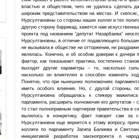
властью и обществом, чего не удалось сделать да
широким представительством на местах. И скепсис,
Нурсултановны со стороны наших коллег и тех политик
другую сторону баррикад, кажется нам искусственн
проекта под названием "депутат Назарбаева" неосп
Нурсултановны, в отличие от подавляющего большин
не вызывала в обществе ни отторжения, ни раздражен
являлась. Конечно, и об особом доверии к дочери п
фактор, как показывает практика, постепенно стано
выходят другие параметры – то, насколько силь
насколько он влиятелен и способен изменять хо
Понятно, что при нынешних полномочиях парламент
иметь особого влияния. Но, с другой стороны, п
ь
Нурсултановна обращалась к спикеру мажилиса
парламента, расширить полномочия его депутатов – 
то стал полноправным партнером правительства в си
вылилось в конкретику, факт говорит сам за се
Нурсултановна еще вернется к этому вопросу, прич
коллеги по парламенту Загипа Балиева и Светлан
инициативой разработки законопроекта о наро