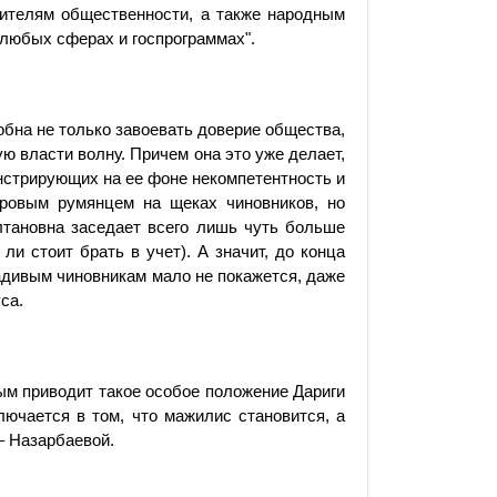
вителям общественности, а также народным
любых сферах и госпро­граммах".
обна не только завоевать доверие общества,
ю власти волну. Причем она это уже делает,
онстрирующих на ее фоне некомпетентность и
агровым румянцем на щеках чиновников, но
лтановна заседает всего лишь чуть больше
и стоит брать в учет). А значит, до конца
радивым чиновникам мало не покажется, даже
са.
рым приводит такое особое положение Дариги
лючается в том, что мажилис становится, а
– Назарбаевой.