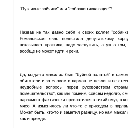
"Пугливые зайчики" или "собачки тявкающие"?
Назвав не так давно себя и своих коллег "собач
Романовская явно по­льстила депутатскому корп
показывает практика, надо заслужить, а уж о том,
вообще не может идти и речи.
Да, когда-то мажилис был "буйной палатой" в само
обитатели и за словом в карман не лезли, и не сте
неудобные вопросы перед руководством стран
помешательство", как мы пом­ним, совсем недолго, см
парламент фактически превратился в тихий омут, в ко
мясо. А изменилось ли что-то с приходом в парла
Может быть, кто-то и заметил разницу, но нам мажи
как и прежде.