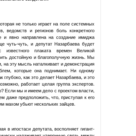
оторая не только играет на поле системных
в, ведомств и регионов боль конкретного
е и явно направлена на соз­дание имиджа
е чуть-чуть, и депутат Назарбаева будет
с известного плаката времен Великой
роить достойную и благополучную жизнь. Мы
и, на эту мысль наталкивает и демонстрация
облем, которые она поднимает. Ни одному
 глубоко, как это делает Назарбаева, и это
возможно, работает целая группа экспертов.
хо? Если мы и имеем дело с проектом власти,
м даже предположить, что, приступая к его
ним махом убьют нескольких зайцев.
ая в ипостаси депутата, восполняет гигант­
тически налаживает утерянную связь между