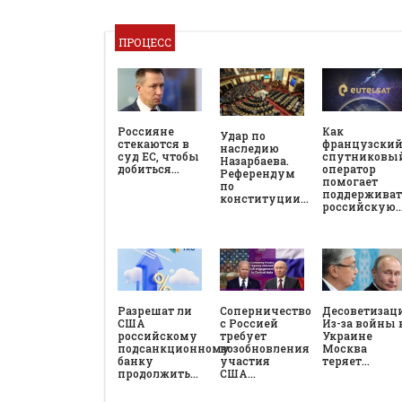
ПРОЦЕСС
Россияне
Как
Удар по
стекаются в
французски
наследию
суд ЕС, чтобы
спутниковы
Назарбаева.
добиться…
оператор
Референдум
помогает
по
поддерживат
конституции…
российскую
Разрешат ли
Соперничество
Десоветизац
США
с Россией
Из-за войны 
российскому
требует
Украине
подсанкционному
возобновления
Москва
банку
участия
теряет…
продолжить…
США…