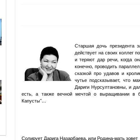
Старшая дочь президента з
действует на своих коллег п
и теряют дар речи, когда о
конечно, проводить параллел
сказкой про удавов и кроли
чутье подсказывает, что ма
Дариги Нурсултановны, и да
есть, а также вечной мечтой о выращивании в
Капусты"…
Солирует Дарига Назарбаева, или Родина-мать зовет