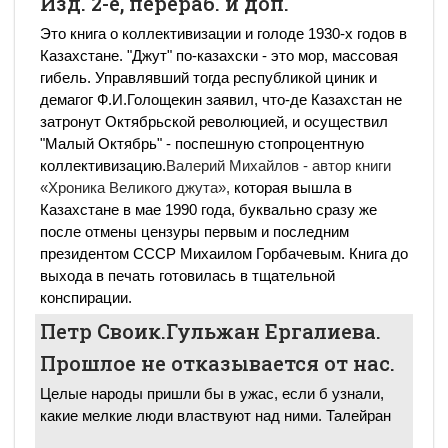
Изд. 2-е, перераб. и доп.
Это книга о коллективизации и голоде 1930-х годов в
Казахстане. "Джут" по-казахски - это мор, массовая
гибель. Управлявший тогда республикой циник и
демагог Ф.И.Голощекин заявил, что-де Казахстан не
затронут Октябрьской революцией, и осуществил
"Малый Октябрь" - поспешную стопроцентную
коллективизацию.
Валерий Михайлов - автор книги
«Хроника Великого джута»,
которая вышла в
Казахстане в мае 1990 года, буквально сразу же
после отмены цензуры первым и последним
президентом СССР Михаилом Горбачевым. Книга до
выхода в печать готовилась в тщательной
конспирации.
Петр Своик.Гульжан Ергалиева.
Прошлое не отказывается от нас.
Целые народы пришли бы в ужас, если б узнали,
какие мелкие люди властвуют над ними. Талейран