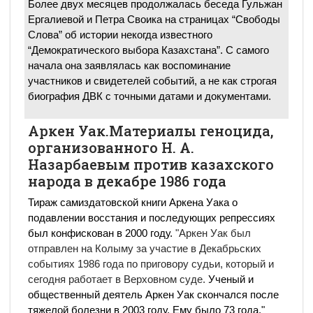
Более двух месяцев продолжалась беседа Гульжан
Ергалиевой и Петра Своика на страницах “Свободы
Слова” об истории некогда известного
“Демократического выбора Казахстана”. С самого
начала она заявлялась как воспоминание
участников и свидетелей событий, а не как строгая
биография ДВК с точными датами и документами.
Аркен Уак.Материалы геноцида,
организованного Н. А.
Назарбаевым против казахского
народа в декабре 1986 года
Тираж самиздатовской книги Аркена Уака о
подавлении восстания и последующих репрессиях
был конфискован в 2000 году.
"Аркен Уак был
отправлен на Колыму за участие в Декабрьских
событиях 1986 года по приговору судьи, который и
сегодня работает в Верховном суде.
Ученый и
общественный деятель Аркен Уак скончался после
тяжелой болезни в 2003 году. Ему было 73 года."