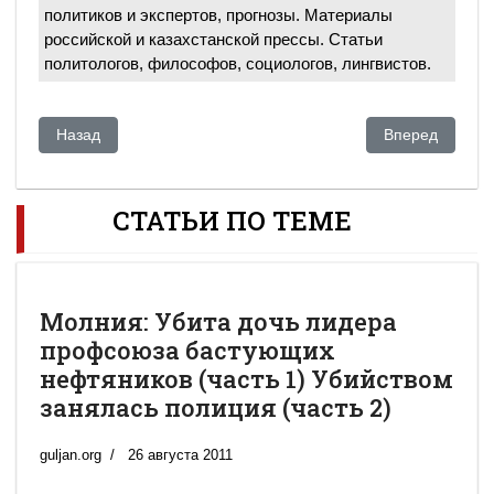
политиков и экспертов, прогнозы. Материалы
российской и казахстанской прессы. Статьи
политологов, философов, социологов, лингвистов.
Предыдущий: Молния: Убита дочь лидера профсоюза бастую
Следующий: А
Назад
Вперед
СТАТЬИ ПО ТЕМЕ
Молния: Убита дочь лидера
профсоюза бастующих
нефтяников (часть 1) Убийством
занялась полиция (часть 2)
guljan.org
26 августа 2011