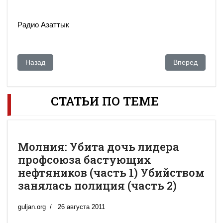
Радио Азаттык
Предыдущий: Украина просит нефти и газа у Казахстана
Следующий: Ра
Назад
Вперед
СТАТЬИ ПО ТЕМЕ
Молния: Убита дочь лидера
профсоюза бастующих
нефтяников (часть 1) Убийством
занялась полиция (часть 2)
guljan.org
26 августа 2011