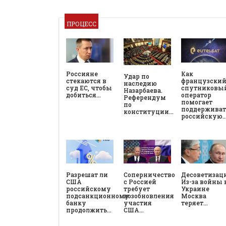
ПРОЦЕСС
Россияне
Как
Удар по
стекаются в
французски
наследию
суд ЕС, чтобы
спутниковы
Назарбаева.
добиться…
оператор
Референдум
помогает
по
поддерживат
конституции…
российскую
Разрешат ли
Соперничество
Десоветизац
США
с Россией
Из-за войны 
российскому
требует
Украине
подсанкционному
возобновления
Москва
банку
участия
теряет…
продолжить…
США…