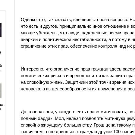
Однако это, так сказать, внешняя сторона вопроса. Е
что есть и другое, принципиально иное отношение к 
многие убеждены, что люди, наделенные всеми права
анархии и политической нестабильности, а потому в 
ограничение этих прав, обеспечение контроля над их 
й
й
ь
Интересно, что ограничение прав граждан здесь расс
…
политических рисков и преподносится как защита пр
на спокойную жизнь. Защитники этой точки зрения ис
человека, а из целесообразности их применения в реа
ия.
в
Да, говорят они, у каждого есть право митинговать, но
полный бардак. Мол, нельзя позволять митингующем
спокойно живущему большинству. Грош цена такому пр
тысяч чем-то не довольных граждан другие 100 тысяч