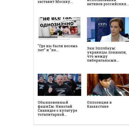
заставит Москву…
активов российских…
"Где вы были восемь
Энн Эпплбаум:
лет" и "не…
украинцы показали,
что между
либеральными…
Обыкновенный
Оппозиция в
фашиZм. Николай
Казахстане
Сванидзе о культуре
тоталитарной…