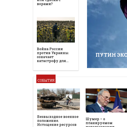
ворами?
Война России
против Украины
ПУТИН ЭК
означает
катастрофу для…
СОБЫТИЯ
Безвыходное военное
Шумер – о
положение.
планируемом
Истощение ресурсов
использовании