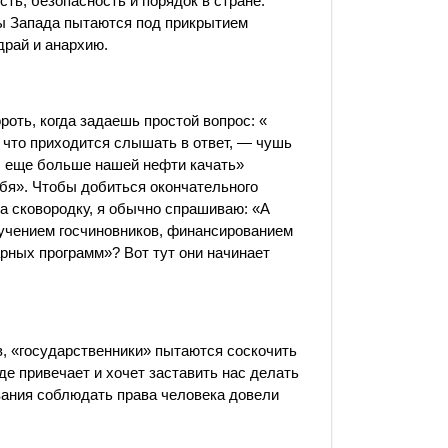
ть, безопасность и порядок в стране.
ты Запада пытаются под прикрытием
драй и анархию.
роть, когда задаешь простой вопрос: «
, что приходится слышать в ответ, — чушь
ы еще больше нашей нефти качать»
ебя». Чтобы добиться окончательного
а сковородку, я обычно спрашиваю: «А
бучением госчиновников, финансированием
рных программ»? Вот тут они начинает
в, «государственники» пытаются соскочить
де привечает и хочет заставить нас делать
ования соблюдать права человека довели