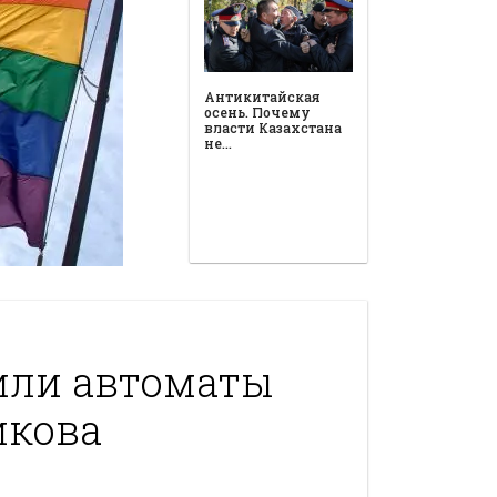
Антикитайская
осень. Почему
власти Казахстана
не…
или автоматы
икова