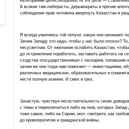
категориями целесообразности. Их цель — стабильнос
А всякие там либерасты, дерьмократы и прочие аген
соблюдения прав человека ввергнуть Казахстан в раз
Я всегда умиляюсь той чепухе, какую они начинают по
Зачем Западу это надо, чтобы у нас было плохо»? То
несусветная. От «желания ослабить Казахстан, чтоб
до «стремления поработить, заставить работать на с
сходства «государственника» с пескарем, попавшим н
зачем же они тогда нам помогают — инвестициями, о
различных медицинских, образовательных и гуманита
нести полную ахинею. И смех и грех.
Зачастую, чувствуя несостоятельность своих доводо
с темы и переключиться либо на геев, которых Запад-
тоже самое, либо на Сирию, мол, смотрите, как треб
до кровопролития и гражданской войны.