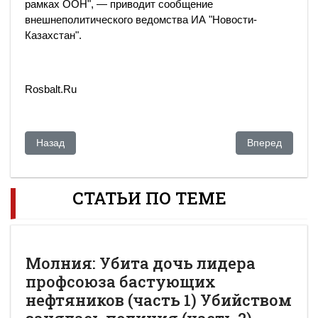
рамках ООН", — приводит сообщение
внешнеполитического ведомства ИА "Новости-
Казахстан".
Rosbalt.Ru
Предыдущий: САМ: Навального давай! Появление всепопул
Следующий: КН
Назад
Вперед
СТАТЬИ ПО ТЕМЕ
Молния: Убита дочь лидера
профсоюза бастующих
нефтяников (часть 1) Убийством