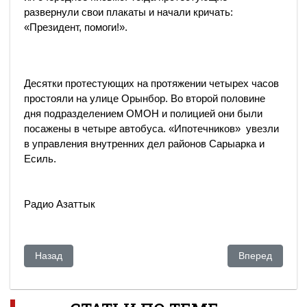
развернули свои плакаты и начали кричать:
«Президент, помоги!».
Десятки протестующих на протяжении четырех часов
простояли на улице Орынбор. Во второй половине
дня подразделением ОМОН и полицией они были
посажены в четыре автобуса. «Ипотечников» увезли
в управления внутренних дел районов Сарыарка и
Есиль.
Радио Азаттык
Предыдущий: «Не дождетесь! Не уйду!»
Следующий: СА
Назад
Вперед