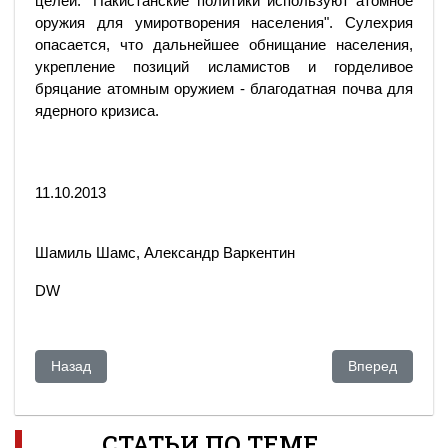
целей: "Пакистанские политики используют атомное
оружия для умиротворения населения". Сулехрия
опасается, что дальнейшее обнищание населения,
укрепление позиций исламистов и горделивое
бряцание атомным оружием - благодатная почва для
ядерного кризиса.
11.10.2013
Шамиль Шамс, Александр Варкентин
DW
Предыдущий: Аркадий Дубнов: Закрытие американской базы 
Следующий: В 
Назад
Вперед
СТАТЬИ ПО ТЕМЕ