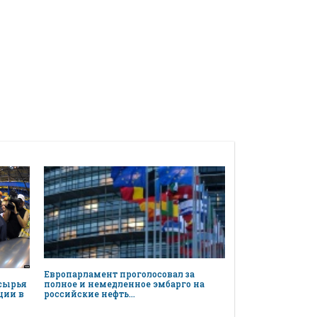
Европарламент проголосовал за
 сырья
полное и немедленное эмбарго на
ции в
российские нефть…