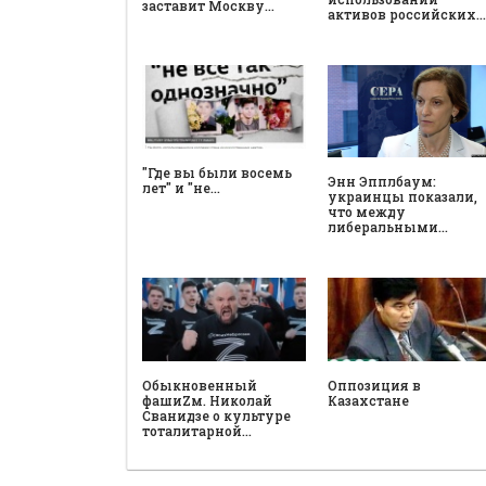
заставит Москву…
активов российских…
"Где вы были восемь
Энн Эпплбаум:
лет" и "не…
украинцы показали,
что между
либеральными…
Обыкновенный
Оппозиция в
фашиZм. Николай
Казахстане
Сванидзе о культуре
тоталитарной…