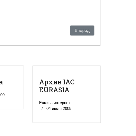
ают себе ноги, лишь бы не ехать на Донбасс
Следующий: Предварительное
Вперед
а
Архив IAC
EURASIA
009
Eurasia интернет
04 июля 2009