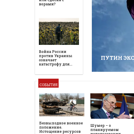
ворами?
Война России
против Украины
ПУТИН ЭК
означает
катастрофу для…
СОБЫТИЯ
Безвыходное военное
Шумер – о
положение.
планируемом
Истощение ресурсов
использовании