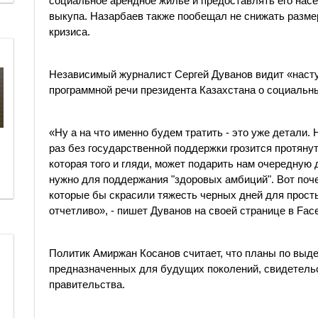
социальное арендное жилье и предоставлять его нас
выкупа. Назарбаев также пообещал не снижать размер
кризиса.
Независимый журналист Сергей Дуванов видит «наступ
программной речи президента Казахстана о социальн
«Ну а на что именно будем тратить - это уже детали.
раз без государственной поддержки грозится протяну
которая того и гляди, может подарить нам очередну
нужно для поддержания "здоровых амбиций". Вот поч
которые бы скрасили тяжесть черных дней для просты
отчетливо», - пишет Дуванов на своей странице в Face
Политик Амиржан Косанов считает, что планы по выд
предназначенных для будущих поколений, свидетель
правительства.