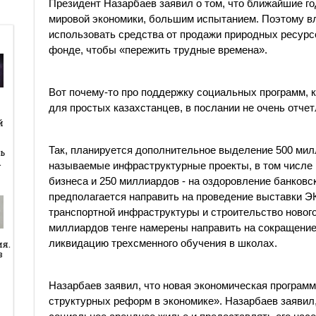
Президент Назарбаев заявил о том, что ближайшие го
мировой экономики, большим испытанием. Поэтому вла
использовать средства от продажи природных ресур
фонде, чтобы «пережить трудные времена».
Вот почему-то про поддержку социальных программ, 
для простых казахстанцев, в послании не очень отчет
й
й
​​Так, планируется дополнительное выделение 500 ми
ь
…
называемые инфраструктурные проекты, в том числе 
бизнеса и 250 миллиардов - на оздоровление банковск
предполагается направить на проведение выставки Э
транспортной инфраструктуры и строительство новог
миллиардов тенге намерены направить на сокращение
ликвидацию трехсменного обучения в школах.
ия.
в
Назарбаев заявил, что новая экономическая програм
структурных реформ в экономике». Назарбаев заявил,