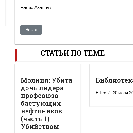
Радио Азаттык
Предыдущий: Елена Васильева: Военные в России лом
Назад
СТАТЬИ ПО ТЕМЕ
Молния: Убита
Библиотек
дочь лидера
Editor
20 июля 2
профсоюза
бастующих
нефтяников
(часть 1)
Убийством