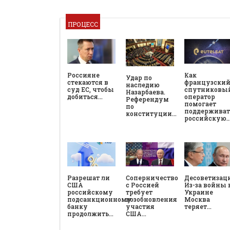
ПРОЦЕСС
Россияне
Как
Удар по
стекаются в
французски
наследию
суд ЕС, чтобы
спутниковы
Назарбаева.
добиться…
оператор
Референдум
помогает
по
поддерживат
конституции…
российскую
Разрешат ли
Соперничество
Десоветизац
США
с Россией
Из-за войны 
российскому
требует
Украине
подсанкционному
возобновления
Москва
банку
участия
теряет…
продолжить…
США…