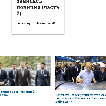
занялась
полиция (часть
2)
guljan.org
26 августа 2011
роисходит с империей
Казахстан прекратил поставку
аева?
российской Магнитке. Это санк
действии?