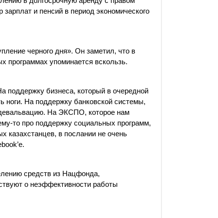
елению в долгосрочную аренду с правом
 зарплат и пенсий в период экономического
ление черного дня». Он заметил, что в
ых программах упоминается вскользь.
 На поддержку бизнеса, который в очередной
ть ноги. На поддержку банковской системы,
ю девальвацию. На ЭКСПО, которое нам
ему-то про поддержку социальных программ,
х казахстанцев, в послании не очень
book’e.
елению средств из Нацфонда,
ствуют о неэффективности работы