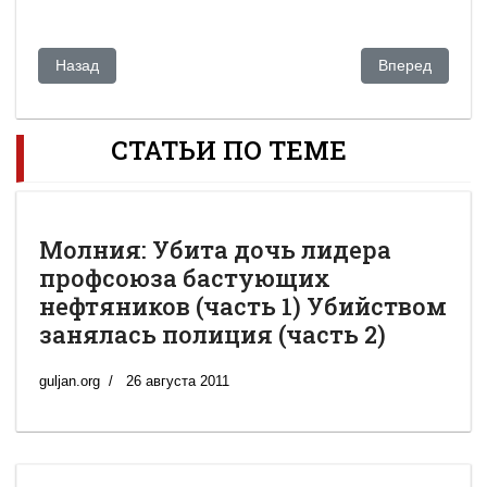
Предыдущий: Силовики опять стали мишенями в Казахстан
Следующий: Ми
Назад
Вперед
СТАТЬИ ПО ТЕМЕ
Молния: Убита дочь лидера
профсоюза бастующих
нефтяников (часть 1) Убийством
занялась полиция (часть 2)
guljan.org
26 августа 2011