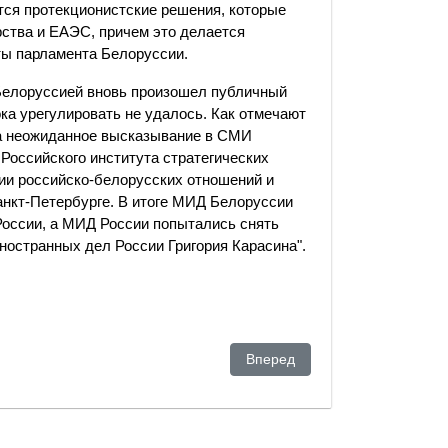
тся протекционистские решения, которые
рства и ЕАЭС, причем это делается
аты парламента Белоруссии.
Белоруссией вновь произошел публичный
ока урегулировать не удалось. Как отмечают
на неожиданное высказывание в СМИ
Российского института стратегических
ии российско-белорусских отношений и
анкт-Петербурге. В итоге МИД Белоруссии
России, а МИД России попытались снять
остранных дел России Григория Карасина".
менения - эксперт
Следующий: "Зато нет войны, к
Вперед