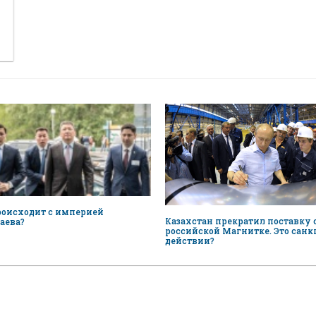
роисходит с империей
Казахстан прекратил поставку
аева?
российской Магнитке. Это санк
действии?