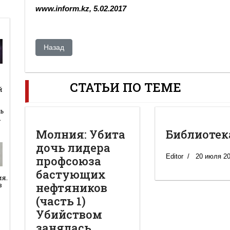
www.inform.kz, 5.02.2017
Предыдущий: Кому смотреть за смотрящим: коррупция
Назад
й
СТАТЬИ ПО ТЕМЕ
й
ь
…
Молния: Убита
Библиотек
дочь лидера
Editor
20 июля 2
профсоюза
бастующих
ия.
нефтяников
в
(часть 1)
Убийством
занялась