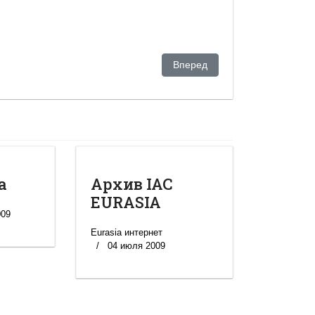
 в рядах проверяющих в Казахстане
Следующий: Лукашенко самым 
Вперед
а
Архив IAC
EURASIA
009
Eurasia интернет
04 июля 2009