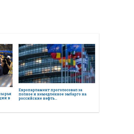
Европарламент проголосовал за
 сырья
полное и немедленное эмбарго на
ции в
российские нефть…