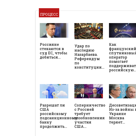
ПРОЦЕСС
Россияне
Как
Удар по
стекаются в
французски
наследию
суд ЕС, чтобы
спутниковы
Назарбаева.
добиться…
оператор
Референдум
помогает
по
поддерживат
конституции…
российскую
Разрешат ли
Соперничество
Десоветизац
США
с Россией
Из-за войны 
российскому
требует
Украине
подсанкционному
возобновления
Москва
банку
участия
теряет…
продолжить…
США…