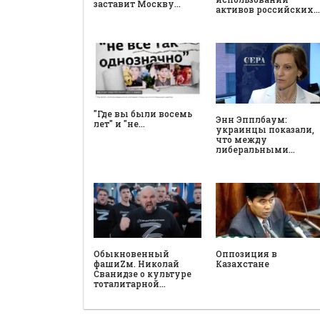
заставит Москву…
активов российских…
"Где вы были восемь
Энн Эпплбаум:
лет" и "не…
украинцы показали,
что между
либеральными…
Обыкновенный
Оппозиция в
фашиZм. Николай
Казахстане
Сванидзе о культуре
тоталитарной…