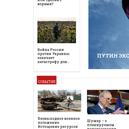
ворами?
Война России
против Украины
ПУТИН ЭК
означает
катастрофу для…
СОБЫТИЯ
Безвыходное военное
Шумер – о
положение.
планируемом
Истощение ресурсов
использовании