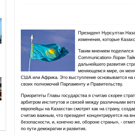
Президент Нурсултан Наза
изменения, которые Казах
Таким мнением поделился 
Communication» Лоран Тай
дальнейшего развития стра
меняющемся мире, он меняе
США или Африка. Это выступление основывается на 
своих полномочий Парламенту и Правительству.
Приоритеты Главы государства я считаю скорее стра
арбитром институтов и связей между различными вет
европейцы на Казахстан смотрят как на страну, созда
считаю важным, что президент концентрируется на в
безопасности, и, конечно же, обороне страны», - отме
по пути демократии и развития.