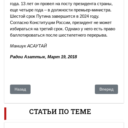
года. 13 лет он провел на посту президента страны,
еще четыре года – в должности премьер-министра.
Шестой срок Путина завершится в 2024 году.
Согласно Конституции России, президент не может
избираться на третий срок. Однако у него есть право
баллотироваться после шестилетнего перерыва.
Маншук АСАУТАЙ
Радои Азаттык, Март 19, 2018
Предыдущий: Бывший болашаковец требует от Назарбаева 
Следующий: Б
Назад
Вперед
СТАТЬИ ПО ТЕМЕ