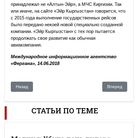
принадлежал не «Алтын-Эйр», а МЧС Киргизии. Так
или иначе, на сайте «Эйр Кыргызстан» говорится, что
с 2015 года выполнение государственных рейсов
было передано некоей новой специально созданной
компании. «Эйр Кыргызстан» с тех пор пытается
продолжать свое развитие как обычная
авиакомпания.
Международное информационное агентство
«Фергана», 14.06.2018
Предыдущий: "Мочить диктаторов": США готовят революцию
Следующий: Ка
Назад
Вперед
СТАТЬИ ПО ТЕМЕ